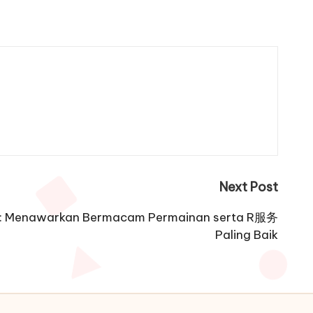
Next Post
 D: Menawarkan Bermacam Permainan serta R服务
Paling Baik