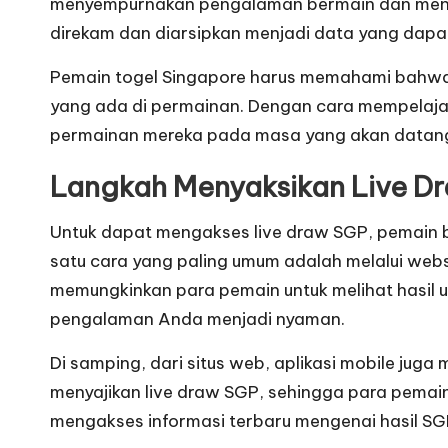
menyempurnakan pengalaman bermain dan menyedi
direkam dan diarsipkan menjadi data yang dapat
Pemain togel Singapore harus memahami bahwa 
yang ada di permainan. Dengan cara mempelajar
permainan mereka pada masa yang akan datang
Langkah Menyaksikan Live D
Untuk dapat mengakses live draw SGP, pemain 
satu cara yang paling umum adalah melalui webs
memungkinkan para pemain untuk melihat hasil u
pengalaman Anda menjadi nyaman.
Di samping, dari situs web, aplikasi mobile juga
menyajikan live draw SGP, sehingga para pemai
mengakses informasi terbaru mengenai hasil SGP 