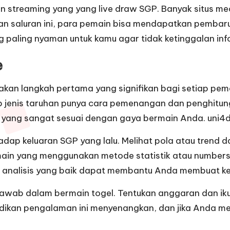
an streaming yang yang live draw SGP. Banyak situs m
n saluran ini, para pemain bisa mendapatkan pembar
ang paling nyaman untuk kamu agar tidak ketinggalan inf
e
n langkah pertama yang signifikan bagi setiap pemai
iap jenis taruhan punya cara pemenangan dan penghit
i yang sangat sesuai dengan gaya bermain Anda.
uni4
adap keluaran SGP yang lalu. Melihat pola atau trend d
in yang menggunakan metode statistik atau numbers 
api analisis yang baik dapat membantu Anda membuat k
 jawab dalam bermain togel. Tentukan anggaran dan iku
dikan pengalaman ini menyenangkan, dan jika Anda mera