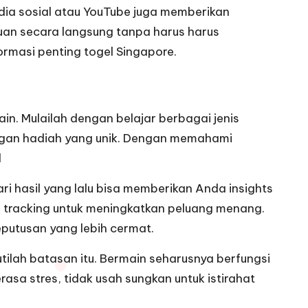
edia sosial atau YouTube juga memberikan
uan secara langsung tanpa harus harus
ormasi penting togel Singapore.
n. Mulailah dengan belajar berbagai jenis
ungan hadiah yang unik. Dengan memahami
d
ari hasil yang lalu bisa memberikan Anda insights
tracking untuk meningkatkan peluang menang.
eputusan yang lebih cermat.
tilah batasan itu. Bermain seharusnya berfungsi
sa stres, tidak usah sungkan untuk istirahat