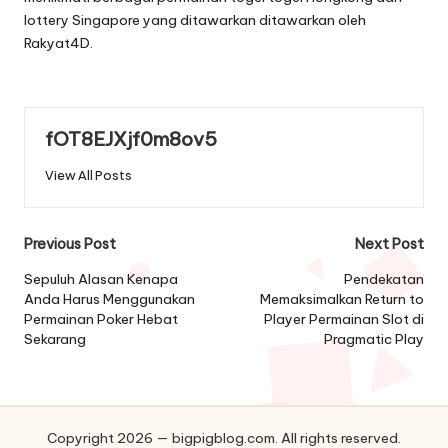
lottery Singapore yang ditawarkan ditawarkan oleh
Rakyat4D.
fOT8EJXjf0m8ov5
View All Posts
Post
Previous Post
Next Post
navigation
Sepuluh Alasan Kenapa
Pendekatan
Anda Harus Menggunakan
Memaksimalkan Return to
Permainan Poker Hebat
Player Permainan Slot di
Sekarang
Pragmatic Play
Copyright 2026 — bigpigblog.com. All rights reserved.