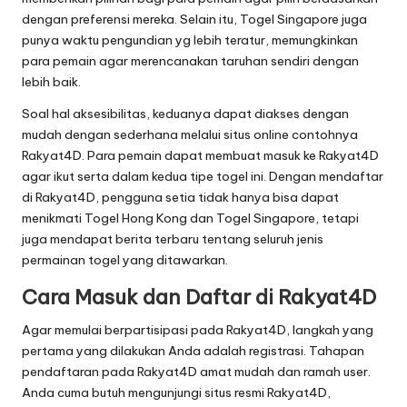
dengan preferensi mereka. Selain itu, Togel Singapore juga
punya waktu pengundian yg lebih teratur, memungkinkan
para pemain agar merencanakan taruhan sendiri dengan
lebih baik.
Soal hal aksesibilitas, keduanya dapat diakses dengan
mudah dengan sederhana melalui situs online contohnya
Rakyat4D. Para pemain dapat membuat masuk ke Rakyat4D
agar ikut serta dalam kedua tipe togel ini. Dengan mendaftar
di Rakyat4D, pengguna setia tidak hanya bisa dapat
menikmati Togel Hong Kong dan Togel Singapore, tetapi
juga mendapat berita terbaru tentang seluruh jenis
permainan togel yang ditawarkan.
Cara Masuk dan Daftar di Rakyat4D
Agar memulai berpartisipasi pada Rakyat4D, langkah yang
pertama yang dilakukan Anda adalah registrasi. Tahapan
pendaftaran pada Rakyat4D amat mudah dan ramah user.
Anda cuma butuh mengunjungi situs resmi Rakyat4D,