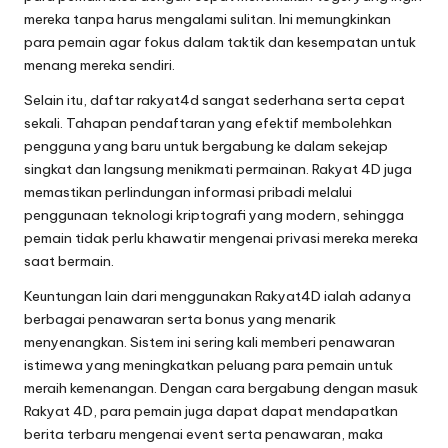
mereka tanpa harus mengalami sulitan. Ini memungkinkan
para pemain agar fokus dalam taktik dan kesempatan untuk
menang mereka sendiri.
Selain itu, daftar rakyat4d sangat sederhana serta cepat
sekali. Tahapan pendaftaran yang efektif membolehkan
pengguna yang baru untuk bergabung ke dalam sekejap
singkat dan langsung menikmati permainan. Rakyat 4D juga
memastikan perlindungan informasi pribadi melalui
penggunaan teknologi kriptografi yang modern, sehingga
pemain tidak perlu khawatir mengenai privasi mereka mereka
saat bermain.
Keuntungan lain dari menggunakan Rakyat4D ialah adanya
berbagai penawaran serta bonus yang menarik
menyenangkan. Sistem ini sering kali memberi penawaran
istimewa yang meningkatkan peluang para pemain untuk
meraih kemenangan. Dengan cara bergabung dengan masuk
Rakyat 4D, para pemain juga dapat dapat mendapatkan
berita terbaru mengenai event serta penawaran, maka