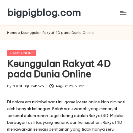
bigpigblog.com
Skip
to
content
Home
»
Keunggulan Rakyat 4D pada Dunia Online
Posted
GAME ONLINE
in
Keunggulan Rakyat 4D
pada Dunia Online
By
fOT8EJXjf0m8ov5
August 22, 2025
Posted
by
Di dalam era nirkabel saat ini, game lotere online kian diminati
oleh banyak kalangan. Salah satu wadah yang menonjol
terkenal dalam ranah togel daring adalah Rakyat4D. Melalui
berbagai fasilitas yang menarik dan kemudahan, Rakyat4D
menawarkan sensasi permainan yang tidak hanya seru