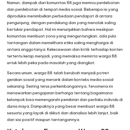
Namun, dampak dari komunitas 88 juga memicu perdebatan
dan perdebatan di tempat media sosial. Beberapa isi yang
diproduksi menimbulkan perbedaan pendapat di antara
pengunjung, dengan pendukung dan yang menolak saling
bertukar pendapat. Hal ini menunjukkan bahwa meskipun
komunitas membuat zona yang menguntungkan, ada pula
tantangan dalam memelihara etika saling menghargai di
antara anggotanya. Kekecewaan dan kritik terhadap konten
tertentu kerap menjadi, yang memaksa meminta warga 88
untuk lebih peka pada masalah yang diangkat.
Secara umum, warga 88 telah berubah menjadi potret
gerakan sosial yang menarik dalam konteks media sosial
sekarang. Seiring terus perkembangannya, fenomena ini
menawarkan pengajaran berharga tentang bagaimana
kelompok bisa memengaruhi pemikiran dan perilaku individu di
dunia maya. Dampaknya yang besar membuat warga 88
sesuatu yang layak di diikuti dan dianalisis lebih lanjut, baik
dari sisi positif maupun tantangannya.