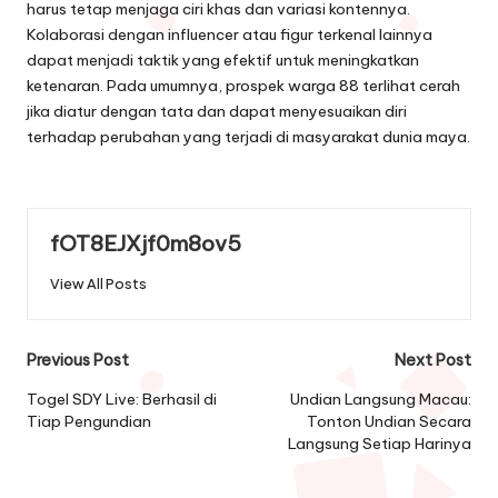
harus tetap menjaga ciri khas dan variasi kontennya.
Kolaborasi dengan influencer atau figur terkenal lainnya
dapat menjadi taktik yang efektif untuk meningkatkan
ketenaran. Pada umumnya, prospek warga 88 terlihat cerah
jika diatur dengan tata dan dapat menyesuaikan diri
terhadap perubahan yang terjadi di masyarakat dunia maya.
fOT8EJXjf0m8ov5
View All Posts
Post
Previous Post
Next Post
navigation
Togel SDY Live: Berhasil di
Undian Langsung Macau:
Tiap Pengundian
Tonton Undian Secara
Langsung Setiap Harinya