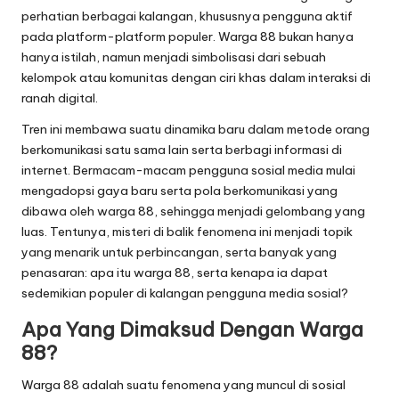
perhatian berbagai kalangan, khususnya pengguna aktif
pada platform-platform populer. Warga 88 bukan hanya
hanya istilah, namun menjadi simbolisasi dari sebuah
kelompok atau komunitas dengan ciri khas dalam interaksi di
ranah digital.
Tren ini membawa suatu dinamika baru dalam metode orang
berkomunikasi satu sama lain serta berbagi informasi di
internet. Bermacam-macam pengguna sosial media mulai
mengadopsi gaya baru serta pola berkomunikasi yang
dibawa oleh warga 88, sehingga menjadi gelombang yang
luas. Tentunya, misteri di balik fenomena ini menjadi topik
yang menarik untuk perbincangan, serta banyak yang
penasaran: apa itu warga 88, serta kenapa ia dapat
sedemikian populer di kalangan pengguna media sosial?
Apa Yang Dimaksud Dengan Warga
88?
Warga 88 adalah suatu fenomena yang muncul di sosial