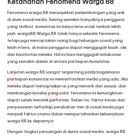
Ketahanan Fenomena Warga 88
Fenomena warga 88 menunjukkan perkembangan yang unik
di alam sosial media. Seiring semakin banyaknya pengguna
yang terlibat, komunitas ini berpotensi untuk tumbuh lebih
jauh.
warga88
Warga 88 tidak hanya sekedar fenomena,
tetapi juga menciptakan ruang bagi hubungan sosial yang
lebih intens, di mana pengguna dapat menggugah kisah, ide,
dan kreativitas mereka. Hal ini bisa menggugah kolaborasi
yang semakin dalam di antara partisipan komunitas.
Lanjutan warga 88 sangat tergantung pada bagaimana
partisipan komunitas ini memanfaatkan media yang ada. Jika
mereka dapat menciptakan isi yang menarik dan sesuai, dan
membangun koneksi yang solid, fenomena ini kemungkinan
dapat selalu menarik perhatian. Selain itu, faktor kreasi dan
penyesuaian terhadap perubahan tren di sosial media juga
menjadi faktor utama dalam mempertahankan keberadaan
warga 88 ke depannya.
Dengan tingkat persaingan di dunia sosial media, warga 88