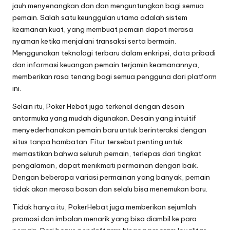
jauh menyenangkan dan dan menguntungkan bagi semua
pemain. Salah satu keunggulan utama adalah sistem
keamanan kuat, yang membuat pemain dapat merasa
nyaman ketika menjalani transaksi serta bermain.
Menggunakan teknologi terbaru dalam enkripsi, data pribadi
dan informasi keuangan pemain terjamin keamanannya,
memberikan rasa tenang bagi semua pengguna dari platform
ini.
Selain itu, Poker Hebat juga terkenal dengan desain
antarmuka yang mudah digunakan. Desain yang intuitif
menyederhanakan pemain baru untuk berinteraksi dengan
situs tanpa hambatan. Fitur tersebut penting untuk
memastikan bahwa seluruh pemain, terlepas dari tingkat
pengalaman, dapat menikmati permainan dengan baik.
Dengan beberapa variasi permainan yang banyak, pemain
tidak akan merasa bosan dan selalu bisa menemukan baru.
Tidak hanya itu, PokerHebat juga memberikan sejumlah
promosi dan imbalan menarik yang bisa diambil ke para