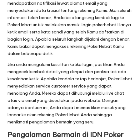
mendapatkan notifikasi lewat alamat email yang
menyediakan data krusial tentang rekening Kamu. Jika seluruh
informasi telah benar, Anda bisa langsung kembali lagi ke
PokerHebat untuk melakukan masuk.
login pokerhebat
Hanya
ketik email serta kata sandi yang telah Kamu daftarkan di
bagian login. Apabila seluruh langkah dijalani dengan benar,
Kamu bakal dapat mengakses rekening PokerHebat Kamu
dalam beberapa detik.
Jika anda mengalami kesulitan ketika login, pastikan Anda
mengecek kembali detail yang diinput dan periksa tak ada
kesalahan ketik. Apabila kendala tetap berlanjut, PokerHebat
menyediakan service customer service yang dapat
menolong Anda. Mereka dapat dihubungi melalui live chat
atau via email yang disediakan pada website. Dengan
adanya bantuan ini, Anda dapat memastikan masuk yang
lancar ke akun rekening PokerHebat Anda sehingga
menikmati pengalaman bermain yang seru.
Pengalaman Bermain di IDN Poker