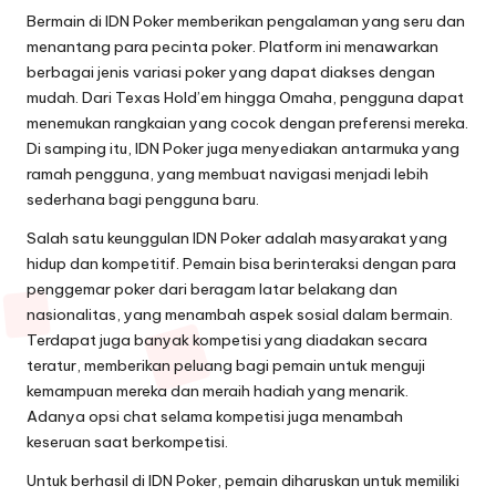
Bermain di IDN Poker memberikan pengalaman yang seru dan
menantang para pecinta poker. Platform ini menawarkan
berbagai jenis variasi poker yang dapat diakses dengan
mudah. Dari Texas Hold’em hingga Omaha, pengguna dapat
menemukan rangkaian yang cocok dengan preferensi mereka.
Di samping itu, IDN Poker juga menyediakan antarmuka yang
ramah pengguna, yang membuat navigasi menjadi lebih
sederhana bagi pengguna baru.
Salah satu keunggulan IDN Poker adalah masyarakat yang
hidup dan kompetitif. Pemain bisa berinteraksi dengan para
penggemar poker dari beragam latar belakang dan
nasionalitas, yang menambah aspek sosial dalam bermain.
Terdapat juga banyak kompetisi yang diadakan secara
teratur, memberikan peluang bagi pemain untuk menguji
kemampuan mereka dan meraih hadiah yang menarik.
Adanya opsi chat selama kompetisi juga menambah
keseruan saat berkompetisi.
Untuk berhasil di IDN Poker, pemain diharuskan untuk memiliki