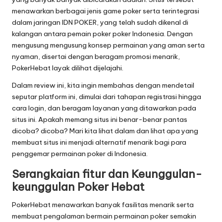
menawarkan berbagai jenis game poker serta terintegrasi
dalam jaringan IDN POKER, yang telah sudah dikenal di
kalangan antara pemain poker poker Indonesia. Dengan
mengusung mengusung konsep permainan yang aman serta
nyaman, disertai dengan beragam promosi menarik,
PokerHebat layak dilihat dijelajahi.
Dalam review ini, kita ingin membahas dengan mendetail
seputar platform ini, dimulai dari tahapan registrasi hingga
cara login, dan beragam layanan yang ditawarkan pada
situs ini. Apakah memang situs ini benar-benar pantas
dicoba? dicoba? Mari kita lihat dalam dan lihat apa yang
membuat situs ini menjadi alternatif menarik bagi para
penggemar permainan poker di Indonesia.
Serangkaian fitur dan Keunggulan-
keunggulan Poker Hebat
PokerHebat menawarkan banyak fasilitas menarik serta
membuat pengalaman bermain permainan poker semakin