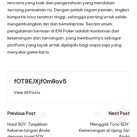
rencana yang baik dan pengetahuan yang mendalam
tentang permainan itu. Dengan jumlah ragam pemain, tingkat
kompetisi bisa teramat tinggi, sehingga penting untuk selalu
mengembangkan diri dan beradaptasi. Secara umum,
pengalaman bermain di IDN Poker adalah kombinasi dari
kesenangan dan tantangan, yang membuatnya sebagai
platform yang layak untuk dijelajahi bagi siapa saja yang
menyukai game kartu.
fOT8EJXjf0m8ov5
View All Posts
Post
Previous Post
Next Post
navigation
Hasil SDY: Tunjukkan
Menggali Toto SDY:
Keberuntungan Anda
Kemenangan di Ujung Jari
dengan togel SDY
Anda