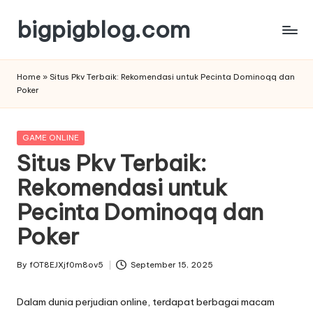
bigpigblog.com
Skip
to
content
Home
»
Situs Pkv Terbaik: Rekomendasi untuk Pecinta Dominoqq dan
Poker
Posted
GAME ONLINE
in
Situs Pkv Terbaik:
Rekomendasi untuk
Pecinta Dominoqq dan
Poker
By
fOT8EJXjf0m8ov5
September 15, 2025
Posted
by
Dalam dunia perjudian online, terdapat berbagai macam