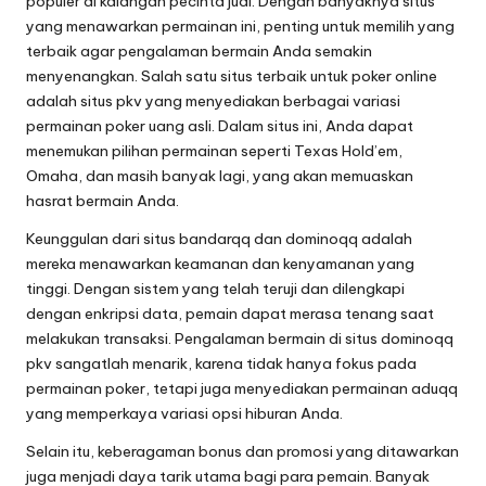
populer di kalangan pecinta judi. Dengan banyaknya situs
yang menawarkan permainan ini, penting untuk memilih yang
terbaik agar pengalaman bermain Anda semakin
menyenangkan. Salah satu situs terbaik untuk poker online
adalah situs pkv yang menyediakan berbagai variasi
permainan poker uang asli. Dalam situs ini, Anda dapat
menemukan pilihan permainan seperti Texas Hold’em,
Omaha, dan masih banyak lagi, yang akan memuaskan
hasrat bermain Anda.
Keunggulan dari situs bandarqq dan dominoqq adalah
mereka menawarkan keamanan dan kenyamanan yang
tinggi. Dengan sistem yang telah teruji dan dilengkapi
dengan enkripsi data, pemain dapat merasa tenang saat
melakukan transaksi. Pengalaman bermain di situs dominoqq
pkv sangatlah menarik, karena tidak hanya fokus pada
permainan poker, tetapi juga menyediakan permainan aduqq
yang memperkaya variasi opsi hiburan Anda.
Selain itu, keberagaman bonus dan promosi yang ditawarkan
juga menjadi daya tarik utama bagi para pemain. Banyak