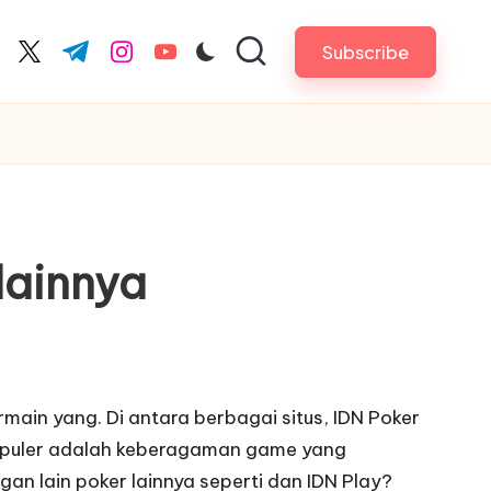
Subscribe
cebook.com
twitter.com
t.me
instagram.com
youtube.com
lainnya
in yang. Di antara berbagai situs, IDN Poker
populer adalah keberagaman game yang
an lain poker lainnya seperti dan IDN Play?