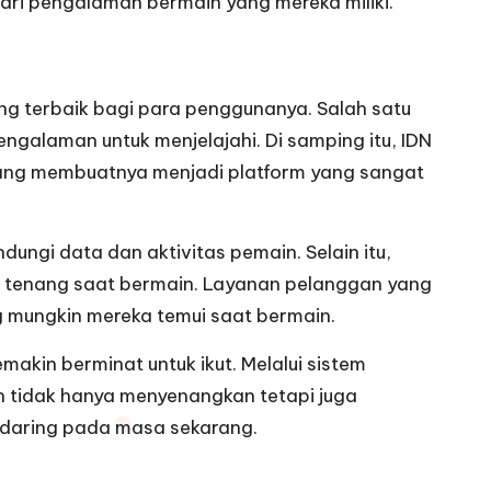
dari pengalaman bermain yang mereka miliki.
ng terbaik bagi para penggunanya. Salah satu
alaman untuk menjelajahi. Di samping itu, IDN
 yang membuatnya menjadi platform yang sangat
ndungi data dan aktivitas pemain. Selain itu,
a tenang saat bermain. Layanan pelanggan yang
g mungkin mereka temui saat bermain.
kin berminat untuk ikut. Melalui sistem
 tidak hanya menyenangkan tetapi juga
r daring pada masa sekarang.