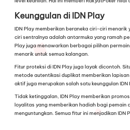
level keahlian. Hal ini memberi RakyatPoker nil
Keunggulan di IDN Play
IDN Play memberikan beraneka ciri-ciri menarik
ciri sentralnya adalah antarmuka yang ramah p
Play juga menawarkan berbagai pilihan permain
menarik untuk semua kalangan.
Fitur proteksi di IDN Play juga layak dicontoh. S
metode autentikasi duplikat memberikan lapisa
aktif juga merupakan salah satu keunggulan ID
Tidak ketinggalan, IDN Play memberikan promosi
loyalitas yang memberikan hadiah bagi pemain 
menguntungkan. Semua fitur ini menjadikan IDN 