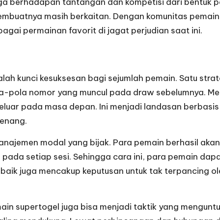
ga berhadapan tantangan dan kompetisi dari bentuk p
embuatnya masih berkaitan. Dengan komunitas pemain
agai permainan favorit di jagat perjudian saat ini.
alah kunci kesuksesan bagi sejumlah pemain. Satu strat
ola-pola nomor yang muncul pada draw sebelumnya. Mela
luar pada masa depan. Ini menjadi landasan berbasis
enang.
 manajemen modal yang bijak. Para pemain berhasil akan
ada setiap sesi. Sehingga cara ini, para pemain dapa
 baik juga mencakup keputusan untuk tak terpancing 
ain supertogel juga bisa menjadi taktik yang menguntu