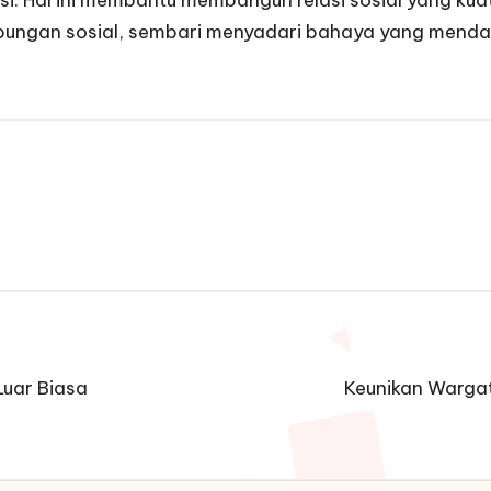
 Hal ini membantu membangun relasi sosial yang kua
hubungan sosial, sembari menyadari bahaya yang menda
Luar Biasa
Keunikan Warga