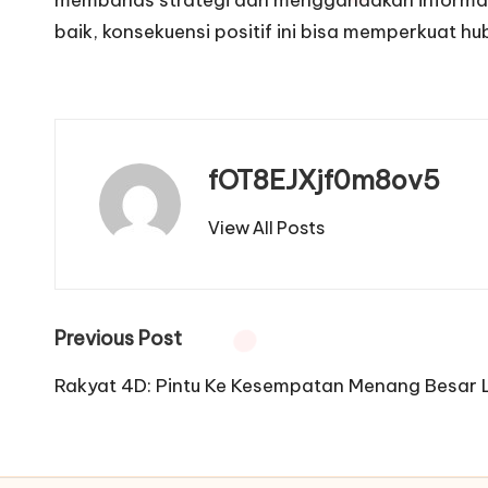
membahas strategi dan menggandakan informasi.
baik, konsekuensi positif ini bisa memperkuat 
fOT8EJXjf0m8ov5
View All Posts
Post
Previous Post
navigation
Rakyat 4D: Pintu Ke Kesempatan Menang Besar 