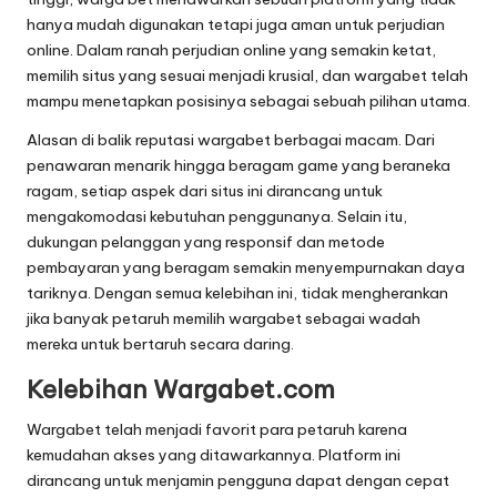
hanya mudah digunakan tetapi juga aman untuk perjudian
online. Dalam ranah perjudian online yang semakin ketat,
memilih situs yang sesuai menjadi krusial, dan wargabet telah
mampu menetapkan posisinya sebagai sebuah pilihan utama.
Alasan di balik reputasi wargabet berbagai macam. Dari
penawaran menarik hingga beragam game yang beraneka
ragam, setiap aspek dari situs ini dirancang untuk
mengakomodasi kebutuhan penggunanya. Selain itu,
dukungan pelanggan yang responsif dan metode
pembayaran yang beragam semakin menyempurnakan daya
tariknya. Dengan semua kelebihan ini, tidak mengherankan
jika banyak petaruh memilih wargabet sebagai wadah
mereka untuk bertaruh secara daring.
Kelebihan Wargabet.com
Wargabet telah menjadi favorit para petaruh karena
kemudahan akses yang ditawarkannya. Platform ini
dirancang untuk menjamin pengguna dapat dengan cepat