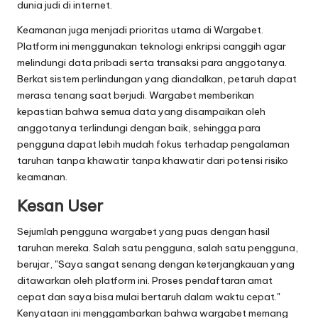
dunia judi di internet.
Keamanan juga menjadi prioritas utama di Wargabet.
Platform ini menggunakan teknologi enkripsi canggih agar
melindungi data pribadi serta transaksi para anggotanya.
Berkat sistem perlindungan yang diandalkan, petaruh dapat
merasa tenang saat berjudi. Wargabet memberikan
kepastian bahwa semua data yang disampaikan oleh
anggotanya terlindungi dengan baik, sehingga para
pengguna dapat lebih mudah fokus terhadap pengalaman
taruhan tanpa khawatir tanpa khawatir dari potensi risiko
keamanan.
Kesan User
Sejumlah pengguna wargabet yang puas dengan hasil
taruhan mereka. Salah satu pengguna, salah satu pengguna,
berujar, "Saya sangat senang dengan keterjangkauan yang
ditawarkan oleh platform ini. Proses pendaftaran amat
cepat dan saya bisa mulai bertaruh dalam waktu cepat."
Kenyataan ini menggambarkan bahwa wargabet memang