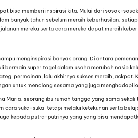
at bisa memberi inspirasi kita. Mulai dari sosok-soso
lam banyak tahun sebelum meraih keberhasilan, setiap
alanan mereka serta cara mereka dapat meraih keberha
g mampu menginspirasi banyak orang. Di antara pemenan
ali bermain super togel dalam usaha merubah nasib k
tegi permainan, lalu akhirnya sukses meraih jackpot. 
ongan untuk menolong sesama yang juga menghadapi k
 Maria, seorang ibu rumah tangga yang sama sekali t
cara suka-suka, tetapi melalui ketekunan serta belaj
 juga kepada putra-putrinya yang yang bisa mendapatka