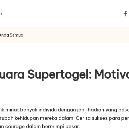
e
fa
i Anda Semua
Juara Supertogel: Moti
ik minat banyak individu dengan janji hadiah yang bes
rubah kehidupan mereka dalam. Cerita sukses para pe
dan courage dalam bermimpi besar.