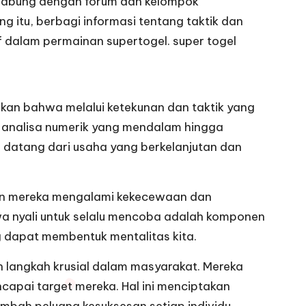
ergabung dengan forum dan kelompok
ng itu, berbagi informasi tentang taktik dan
f dalam permainan supertogel.
super togel
kkan bahwa melalui ketekunan dan taktik yang
k analisa numerik yang mendalam hingga
i datang dari usaha yang berkelanjutan dan
ipun mereka mengalami kekecewaan dan
hwa nyali untuk selalu mencoba adalah komponen
g dapat membentuk mentalitas kita.
langkah krusial dalam masyarakat. Mereka
capai target mereka. Hal ini menciptakan