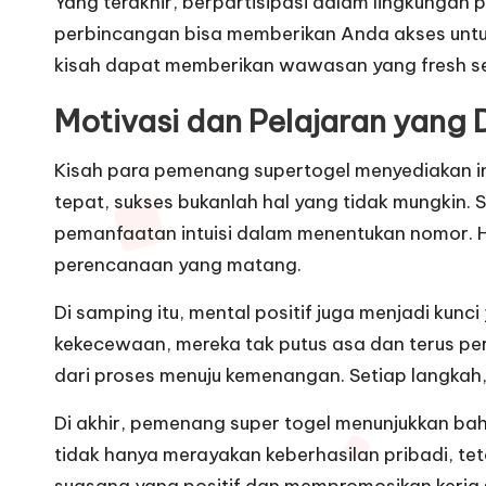
Yang terakhir, berpartisipasi dalam lingkunga
perbincangan bisa memberikan Anda akses untuk ti
kisah dapat memberikan wawasan yang fresh se
Motivasi dan Pelajaran yang 
Kisah para pemenang supertogel menyediakan ins
tepat, sukses bukanlah hal yang tidak mungkin
pemanfaatan intuisi dalam menentukan nomor. Ha
perencanaan yang matang.
Di samping itu, mental positif juga menjadi ku
kekecewaan, mereka tak putus asa dan terus per
dari proses menuju kemenangan. Setiap langkah
Di akhir, pemenang super togel menunjukkan b
tidak hanya merayakan keberhasilan pribadi, te