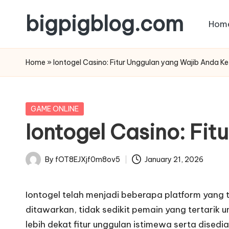
bigpigblog.com
Hom
Skip
to
content
Home
»
Iontogel Casino: Fitur Unggulan yang Wajib Anda Ke
Posted
GAME ONLINE
in
Iontogel Casino: Fi
By
fOT8EJXjf0m8ov5
January 21, 2026
Posted
by
Iontogel telah menjadi beberapa platform yang t
ditawarkan, tidak sedikit pemain yang tertarik
lebih dekat fitur unggulan istimewa serta disedia