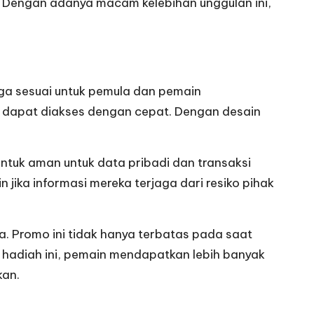
 Dengan adanya macam kelebihan unggulan ini,
ga sesuai untuk pemula dan pemain
n dapat diakses dengan cepat. Dengan desain
 untuk aman untuk data pribadi dan transaksi
 jika informasi mereka terjaga dari resiko pihak
. Promo ini tidak hanya terbatas pada saat
ui hadiah ini, pemain mendapatkan lebih banyak
kan.