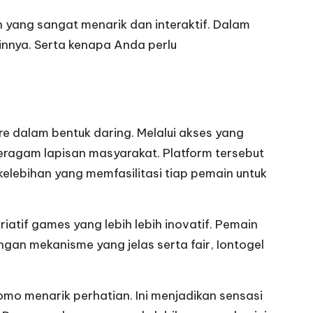
 yang sangat menarik dan interaktif. Dalam
ainnya. Serta kenapa Anda perlu
 dalam bentuk daring. Melalui akses yang
beragam lapisan masyarakat. Platform tersebut
elebihan yang memfasilitasi tiap pemain untuk
iatif games yang lebih lebih inovatif. Pemain
ngan mekanisme yang jelas serta fair, Iontogel
o menarik perhatian. Ini menjadikan sensasi