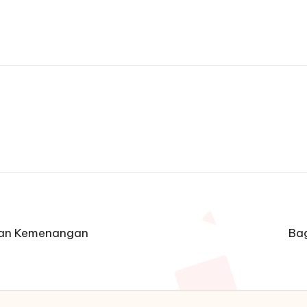
kan Kemenangan
Ba