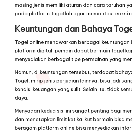
masing jenis memiliki aturan dan cara taruhan
pada platform. Ingatlah agar memantau reaksi un
Keuntungan dan Bahaya Togel
Togel online menawarkan berbagai keuntungan 
platform digital, pemain dapat bermain togel kapa
menyediakan berbagai tipe permainan yang me
Namun, di keuntungan tersebut, terdapat bahaya 
Togel, mirip jenis perjudian lainnya, bisa jadi
kondisi keuangan yang sulit. Selain itu, tidak s
daya.
Menyadari kedua sisi ini sangat penting bagi me
dan menetapkan limit ketika ikut bermain bisa me
beragam platform online bisa menyediakan inf