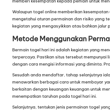
memberi kesempatan kepada pemain untuk menge
Walaupun togel online memberikan kesempatan u
mengetahui aturan permainan dan risiko yang te
kegiatan yang mengasyikkan atau bahkan jalur 
Metode Menggunakan Permaina
Bermain togel hari ini adalah kegiatan yang men
terpercaya. Pastikan situs tersebut mempunyai li
dengan cara mengisi informasi yang diminta. Pr
Sesudah anda mendaftar, tahap selanjutnya ial
menawarkan berbagai cara untuk membayar yang b
berkaitan dengan keuangan keuangan untuk meng
menempatkan taruhan pada togel hari ini.
Selanjutnya, tentukan jenis permainan togel yan