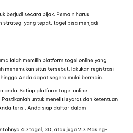
 berjudi secara bijak. Pemain harus
strategi yang tepat, togel bisa menjadi
ama ialah memilih platform togel online yang
lah menemukan situs tersebut, lakukan registrasi
sehingga Anda dapat segera mulai bermain.
anda. Setiap platform togel online
Pastikanlah untuk meneliti syarat dan ketentuan
da terisi, Anda siap daftar dalam
ontohnya 4D togel, 3D, atau juga 2D. Masing-