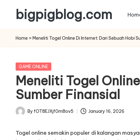
bigpigblog.com
Hom
Skip
to
content
Home
»
Meneliti Togel Online Di Internet: Dari Sebuah Hobi 
Posted
GAME ONLINE
in
Meneliti Togel Onlin
Sumber Finansial
By
fOT8EJXjf0m8ov5
January 16, 2026
Posted
by
Togel online semakin populer di kalangan masyar