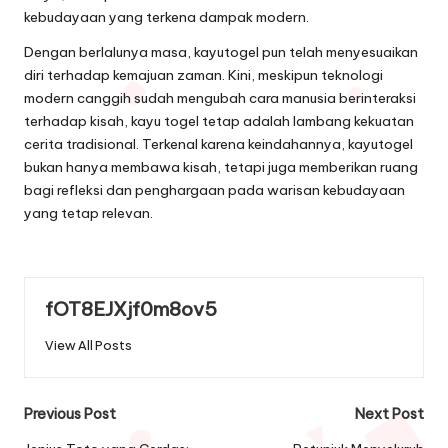
kebudayaan yang terkena dampak modern.
Dengan berlalunya masa, kayutogel pun telah menyesuaikan
diri terhadap kemajuan zaman. Kini, meskipun teknologi
modern canggih sudah mengubah cara manusia berinteraksi
terhadap kisah, kayu togel tetap adalah lambang kekuatan
cerita tradisional. Terkenal karena keindahannya, kayutogel
bukan hanya membawa kisah, tetapi juga memberikan ruang
bagi refleksi dan penghargaan pada warisan kebudayaan
yang tetap relevan.
fOT8EJXjf0m8ov5
View All Posts
Post
Previous Post
Next Post