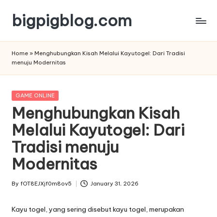
bigpigblog.com
Skip
to
content
Home
»
Menghubungkan Kisah Melalui Kayutogel: Dari Tradisi
menuju Modernitas
Posted
GAME ONLINE
in
Menghubungkan Kisah
Melalui Kayutogel: Dari
Tradisi menuju
Modernitas
By
fOT8EJXjf0m8ov5
January 31, 2026
Posted
by
Kayu togel, yang sering disebut kayu togel, merupakan