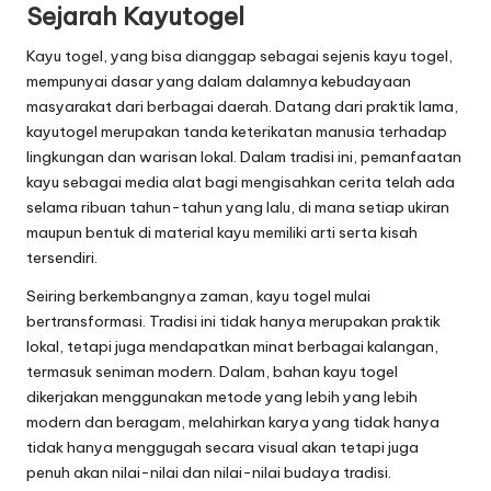
Sejarah Kayutogel
Kayu togel, yang bisa dianggap sebagai sejenis kayu togel,
mempunyai dasar yang dalam dalamnya kebudayaan
masyarakat dari berbagai daerah. Datang dari praktik lama,
kayutogel merupakan tanda keterikatan manusia terhadap
lingkungan dan warisan lokal. Dalam tradisi ini, pemanfaatan
kayu sebagai media alat bagi mengisahkan cerita telah ada
selama ribuan tahun-tahun yang lalu, di mana setiap ukiran
maupun bentuk di material kayu memiliki arti serta kisah
tersendiri.
Seiring berkembangnya zaman, kayu togel mulai
bertransformasi. Tradisi ini tidak hanya merupakan praktik
lokal, tetapi juga mendapatkan minat berbagai kalangan,
termasuk seniman modern. Dalam, bahan kayu togel
dikerjakan menggunakan metode yang lebih yang lebih
modern dan beragam, melahirkan karya yang tidak hanya
tidak hanya menggugah secara visual akan tetapi juga
penuh akan nilai-nilai dan nilai-nilai budaya tradisi.