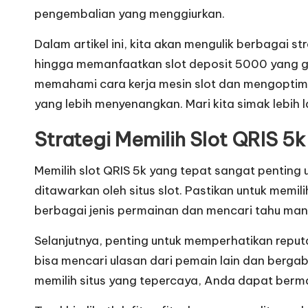
pengembalian yang menggiurkan.
Dalam artikel ini, kita akan mengulik berbagai s
hingga memanfaatkan slot deposit 5000 yang g
memahami cara kerja mesin slot dan mengopti
yang lebih menyenangkan. Mari kita simak lebih l
Strategi Memilih Slot QRIS 5k
Memilih slot QRIS 5k yang tepat sangat pentin
ditawarkan oleh situs slot. Pastikan untuk mem
berbagai jenis permainan dan mencari tahu man
Selanjutnya, penting untuk memperhatikan reputas
bisa mencari ulasan dari pemain lain dan berga
memilih situs yang tepercaya, Anda dapat berm