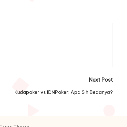
Next Post
Kudapoker vs IDNPoker: Apa Sih Bedanya?