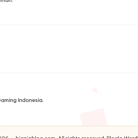
aman.
Gaming Indonesia.