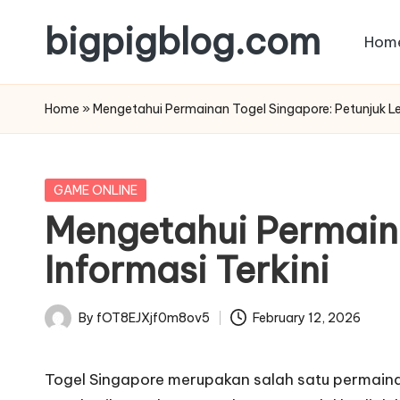
bigpigblog.com
Hom
Skip
to
content
Home
»
Mengetahui Permainan Togel Singapore: Petunjuk Le
Posted
GAME ONLINE
in
Mengetahui Permaina
Informasi Terkini
By
fOT8EJXjf0m8ov5
February 12, 2026
Posted
by
Togel Singapore merupakan salah satu permaina