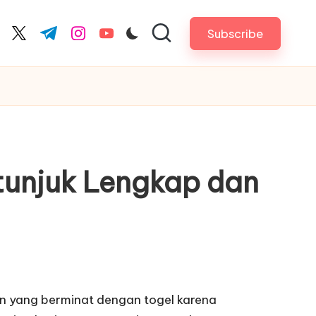
Subscribe
cebook.com
twitter.com
t.me
instagram.com
youtube.com
tunjuk Lengkap dan
in yang berminat dengan togel karena