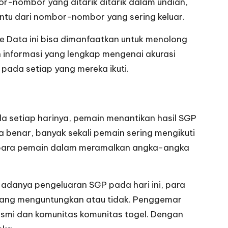
r-nombor yang ditarik ditarik dalam undian,
entu dari nombor-nombor yang sering keluar.
re
Data ini bisa dimanfaatkan untuk menolong
informasi yang lengkap mengenai akurasi
ada setiap yang mereka ikuti.
a setiap harinya, pemain menantikan hasil SGP
 benar, banyak sekali pemain sering mengikuti
tu para pemain dalam meramalkan angka-angka
n adanya pengeluaran SGP pada hari ini, para
asang menguntungkan atau tidak. Penggemar
esmi dan komunitas komunitas togel. Dengan