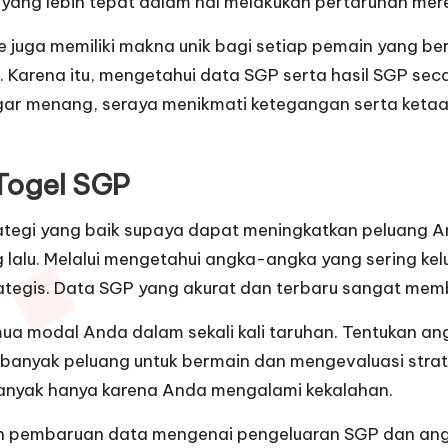
 yang lebih tepat dalam hal melakukan pertaruhan mer
 juga memiliki makna unik bagi setiap pemain yang be
Karena itu, mengetahui data SGP serta hasil SGP seca
ar menang, seraya menikmati ketegangan serta ketaat
 Togel SGP
tegi yang baik supaya dapat meningkatkan peluang An
g lalu. Melalui mengetahui angka-angka yang sering ke
tegis. Data SGP yang akurat dan terbaru sangat memba
emua modal Anda dalam sekali kali taruhan. Tentukan 
 banyak peluang untuk bermain dan mengevaluasi stra
 banyak hanya karena Anda mengalami kekalahan.
ukan pembaruan data mengenai pengeluaran SGP dan ang