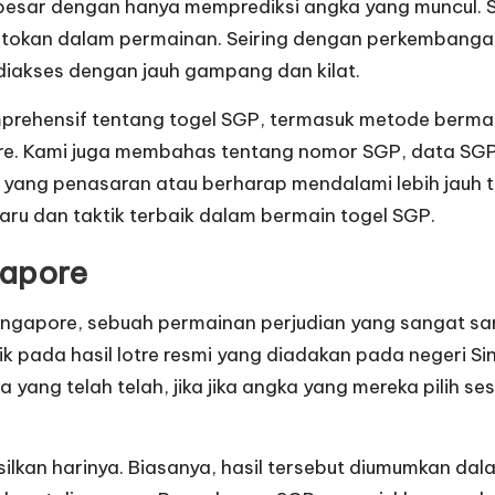
esar dengan hanya memprediksi angka yang muncul. Se
atokan dalam permainan. Seiring dengan perkembangan 
iakses dengan jauh gampang dan kilat.
komprehensif tentang togel SGP, termasuk metode berma
ore. Kami juga membahas tentang nomor SGP, data SGP
yang penasaran atau berharap mendalami lebih jauh ten
aru dan taktik terbaik dalam bermain togel SGP.
gapore
Singapore, sebuah permainan perjudian yang sangat san
rik pada hasil lotre resmi yang diadakan pada negeri 
ang telah telah, jika jika angka yang mereka pilih se
silkan harinya. Biasanya, hasil tersebut diumumkan da