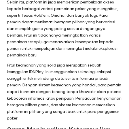
Selain itu, platform ini juga memberikan pembukaan akses
kepada berbagai variasi permainan poker yang menghibur,
seperti Texas Hold’em, Omaha, dan banyak lagi. Para
pemain dapat menikmati beragam pilihan yang bervariasi
dan mempilih game yang paling sesuai dengan gaya
bermain. Fitur ini tidak hanya meningkatkan variasi
permainan tetapi juga menawarkan kesempatan kepada
pemain untuk mempelajari dan meningkat melalui eksplorasi
permainan baru.
Fitur keamanan yang solid juga merupakan sebuah
keunggulan IDNPlay. Ini menggunakan teknologi enkripsi
canggih untuk melindungi data serta informasi pribadi
pemain. Dengan sistem keamanan yang handal, para pemain
dapat bermain dengan tenang tanpa khawatir akan potensi
kebocoran informasi atau penipuan. Perpaduan kenyamanan
beragam pilihan game, dan sistem keamanan memastikan
platform ini pilihan yang sangat baik untuk para penggemar
poker.