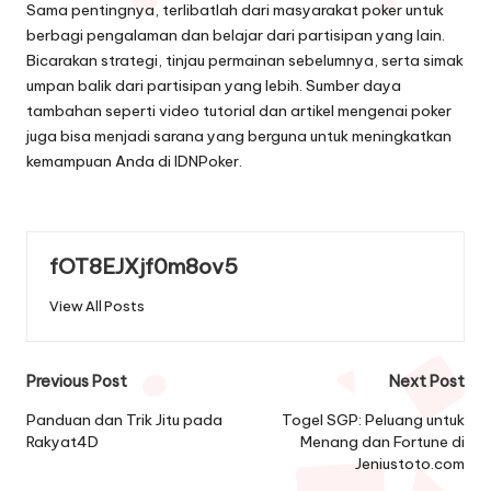
Sama pentingnya, terlibatlah dari masyarakat poker untuk
berbagi pengalaman dan belajar dari partisipan yang lain.
Bicarakan strategi, tinjau permainan sebelumnya, serta simak
umpan balik dari partisipan yang lebih. Sumber daya
tambahan seperti video tutorial dan artikel mengenai poker
juga bisa menjadi sarana yang berguna untuk meningkatkan
kemampuan Anda di IDNPoker.
fOT8EJXjf0m8ov5
View All Posts
Post
Previous Post
Next Post
navigation
Panduan dan Trik Jitu pada
Togel SGP: Peluang untuk
Rakyat4D
Menang dan Fortune di
Jeniustoto.com