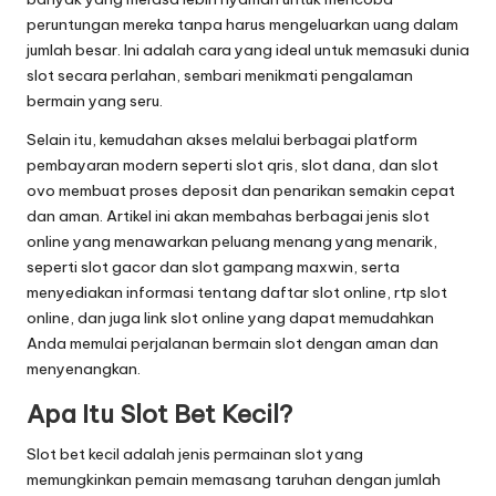
peruntungan mereka tanpa harus mengeluarkan uang dalam
jumlah besar. Ini adalah cara yang ideal untuk memasuki dunia
slot secara perlahan, sembari menikmati pengalaman
bermain yang seru.
Selain itu, kemudahan akses melalui berbagai platform
pembayaran modern seperti slot qris, slot dana, dan slot
ovo membuat proses deposit dan penarikan semakin cepat
dan aman. Artikel ini akan membahas berbagai jenis slot
online yang menawarkan peluang menang yang menarik,
seperti slot gacor dan slot gampang maxwin, serta
menyediakan informasi tentang daftar slot online, rtp slot
online, dan juga link slot online yang dapat memudahkan
Anda memulai perjalanan bermain slot dengan aman dan
menyenangkan.
Apa Itu Slot Bet Kecil?
Slot bet kecil adalah jenis permainan slot yang
memungkinkan pemain memasang taruhan dengan jumlah