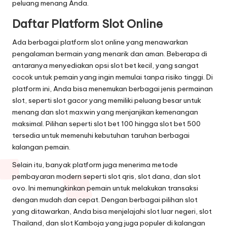
peluang menang Anda.
Daftar Platform Slot Online
Ada berbagai platform slot online yang menawarkan
pengalaman bermain yang menarik dan aman. Beberapa di
antaranya menyediakan opsi slot bet kecil, yang sangat
cocok untuk pemain yang ingin memulai tanpa risiko tinggi. Di
platform ini, Anda bisa menemukan berbagai jenis permainan
slot, seperti slot gacor yang memiliki peluang besar untuk
menang dan slot maxwin yang menjanjikan kemenangan
maksimal. Pilihan seperti slot bet 100 hingga slot bet 500
tersedia untuk memenuhi kebutuhan taruhan berbagai
kalangan pemain.
Selain itu, banyak platform juga menerima metode
pembayaran modern seperti slot qris, slot dana, dan slot
ovo. Ini memungkinkan pemain untuk melakukan transaksi
dengan mudah dan cepat. Dengan berbagai pilihan slot
yang ditawarkan, Anda bisa menjelajahi slot luar negeri, slot
Thailand, dan slot Kamboja yang juga populer di kalangan