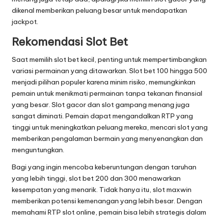
dikenal memberikan peluang besar untuk mendapatkan
jackpot.
Rekomendasi Slot Bet
Saat memilih slot bet kecil, penting untuk mempertimbangkan
variasi permainan yang ditawarkan. Slot bet 100 hingga 500
menjadi pilihan populer karena minim risiko, memungkinkan
pemain untuk menikmati permainan tanpa tekanan finansial
yang besar. Slot gacor dan slot gampang menang juga
sangat diminati. Pemain dapat mengandalkan RTP yang
tinggi untuk meningkatkan peluang mereka, mencari slot yang
memberikan pengalaman bermain yang menyenangkan dan
menguntungkan.
Bagi yang ingin mencoba keberuntungan dengan taruhan
yang lebih tinggi, slot bet 200 dan 300 menawarkan
kesempatan yang menarik. Tidak hanya itu, slot maxwin
memberikan potensi kemenangan yang lebih besar. Dengan
memahami RTP slot online, pemain bisa lebih strategis dalam