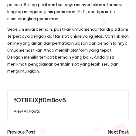
pemain. Setiap platform biasanya menyediakan informasi
lengkap mengenai jenis permainan, RTP, dan tips untuk
memenangkan permainan.
Sebelum mulai bermain, pastikan untuk mendaftar di platform
terpercaya dengan daftar slot online yang jelas. Cari link slot
online yang aman dan perhatikan ulasan dari pemain lainnya
untuk memastikan Anda memilih platform yang tepat.
Dengan memilih tempat bermain yang baik, Anda bisa
menikmati pengalaman bermain slot yang lebih seru dan
menguntungkan.
fOT8EJXjf0m8ov5
View All Posts
Post
Previous Post
Next Post