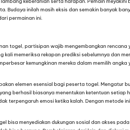
i lambang keberanian serta harapan. Pemain meyakin
ita. Budaya inilah masih eksis dan semakin banyak ba
ari permainan ini.
an togel, partisipan wajib mengembangkan rencana y
ng kali memeriksa rekapan prediksi sebelumnya dan men
emperbesar kemungkinan mereka dalam memilih angka
pakan elemen esensial bagi peserta togel. Mengatur b
in yang berhasil biasanya menentukan ketentuan setiap
dak terpengaruh emosi ketika kalah. Dengan metode in
gel bisa menyediakan dukungan sosial dan akses pada 