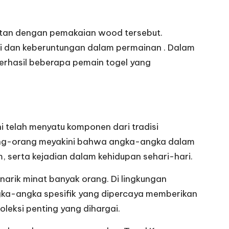
itan dengan pemakaian wood tersebut.
gi dan keberuntungan dalam permainan . Dalam
 berhasil beberapa pemain togel yang
i telah menyatu komponen dari tradisi
ang-orang meyakini bahwa angka-angka dalam
 serta kejadian dalam kehidupan sehari-hari.
arik minat banyak orang. Di lingkungan
angka-angka spesifik yang dipercaya memberikan
oleksi penting yang dihargai.