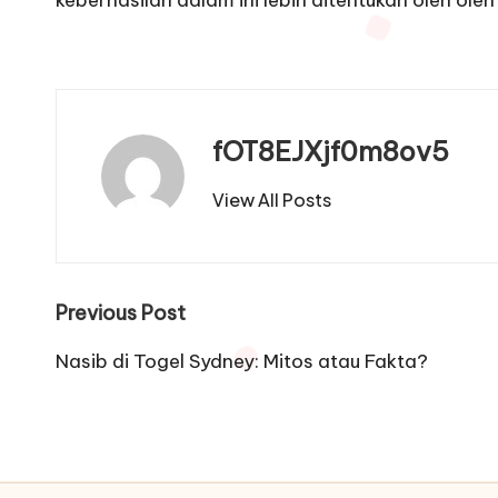
keberhasilan dalam ini lebih ditentukan oleh o
fOT8EJXjf0m8ov5
View All Posts
Post
Previous Post
navigation
Nasib di Togel Sydney: Mitos atau Fakta?