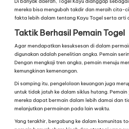
Di banyak daerah, Togel Kayu dianggap sebaga
mereka bisa mengubah takdir dan meraih cita-c
fakta lebih dalam tentang Kayu Togel serta arti d
Taktik Berhasil Pemain Togel
Agar mendapatkan kesuksesan di dalam permain
digunakan adalah penelitian angka. Pemain seri
Dengan mengkaji tren angka, pemain menuju m
kemungkinan kemenangan.
Di samping itu, pengelolaan keuangan juga meru
untuk tidak jatuh ke dalam siklus hutang. Pema
mereka dapat bermain dalam lebih damai dan ti
melanjutkan permainan pada lain waktu.
Yang terakhir, bergabung ke dalam komunitas to