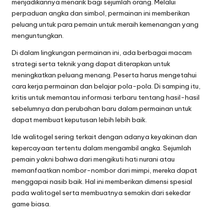
menjadikannya menarik bagi sejumlah orang. Melalui
perpaduan angka dan simbol, permainan ini memberikan
peluang untuk para pemain untuk meraih kemenangan yang
menguntungkan.
Di dalam lingkungan permainan ini, ada berbagai macam
strategi serta teknik yang dapat diterapkan untuk
meningkatkan peluang menang. Peserta harus mengetahui
cara kerja permainan dan belajar pola-pola. Di samping itu,
kritis untuk memantau informasi terbaru tentang hasil-hasil
sebelumnya dan perubahan baru dalam permainan untuk
dapat membuat keputusan lebih lebih baik.
Ide walitogel sering terkait dengan adanya keyakinan dan
kepercayaan tertentu dalam mengambil angka. Sejumlah
pemain yakni bahwa dari mengikuti hati nurani atau
memanfaatkan nombor-nombor dari mimpi, mereka dapat
menggapai nasib baik. Hal ini memberikan dimensi spesial
pada walitogel serta membuatnya semakin dari sekedar
game biasa.