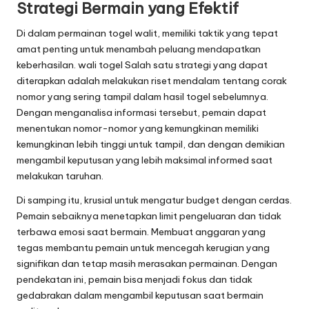
Strategi Bermain yang Efektif
Di dalam permainan togel walit, memiliki taktik yang tepat
amat penting untuk menambah peluang mendapatkan
keberhasilan.
wali togel
Salah satu strategi yang dapat
diterapkan adalah melakukan riset mendalam tentang corak
nomor yang sering tampil dalam hasil togel sebelumnya.
Dengan menganalisa informasi tersebut, pemain dapat
menentukan nomor-nomor yang kemungkinan memiliki
kemungkinan lebih tinggi untuk tampil, dan dengan demikian
mengambil keputusan yang lebih maksimal informed saat
melakukan taruhan.
Di samping itu, krusial untuk mengatur budget dengan cerdas.
Pemain sebaiknya menetapkan limit pengeluaran dan tidak
terbawa emosi saat bermain. Membuat anggaran yang
tegas membantu pemain untuk mencegah kerugian yang
signifikan dan tetap masih merasakan permainan. Dengan
pendekatan ini, pemain bisa menjadi fokus dan tidak
gedabrakan dalam mengambil keputusan saat bermain