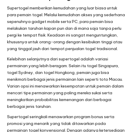
Supertogel memberikan kemudahan yang luar biasa untuk
para pemain togel. Melalui kemudahan akses yang sederhana
sepenuhnya gadget mobile serta PC, para pemain bisa
melakukan taruhan kapan pun dan di mana saja tanpa perlu
pergi ke tempat fisik. Keadaan ini sangat menguntungkan,
khususnya untuk orang-orang dengan kesibukan tinggi atau
yang tinggal jauh dari tempat penjualan togel tradisional.
Kelebihan selanjutnya dari supertogel adalah variasi
permainan yang lebih beragam. Selain itu togel Singapura,
togel Sydney, dan togel Hongkong, pemain juga bisa
menikmati berbagai jenis permainan lain seperti toto Macau.
Varian opsi ini menawarkan kesempatan untuk pemain dalam
mencari tipe permainan yang paling mereka sukai serta
meningkatkan probabilitas kemenangan dari berbagai
berbagai jenis taruhan.
Supertogel seringkali menawarkan program bonus serta
promosi yang menarik yang tidak ditawarkan pada
permainan togel konvensional. Dengan adanya ketersediaan