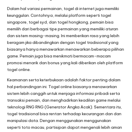
Dalam hal variasi permainan, togel di internet juga memiliki
keunggulan. Contohnya, melalui platform seperti togel
singapore, togel syd, dan togel hongkong, pemain bisa
memilih dari berbagai tipe permainan yang memiliki aturan
dan sistem masing-masing. Ini memberikan rasa yang lebih
beragam jika dibandingkan dengan togel tradisional yang
biasanya hanya menawarkan menawarkan beberapa pilihan
game. Pemain juga bisa menikmati bermacam-macam
promosi menarik dan bonus yang kali diberikan oleh platform
togel online.
Keamanan serta keterbukaan adalah faktor penting dalam
hal perbandingan ini. Togel online biasanya menawarkan
sistem lebih canggih untuk menjaga informasi pribadi serta
transaksi pemain, dan menghadirkan keadilan game melalui
teknologi RNG RNG (Generator Angka Acak). Sementara itu,
togel tradisional bisa rentan terhadap kecurangan dan dan
manipulasi data. Dengan menggunakan menggunakan
seperti toto macau, partisipan dapat mengenali lebih aman