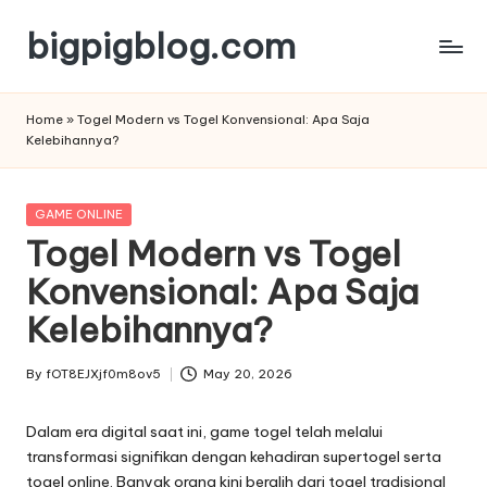
bigpigblog.com
Skip
to
content
Home
»
Togel Modern vs Togel Konvensional: Apa Saja
Kelebihannya?
Posted
GAME ONLINE
in
Togel Modern vs Togel
Konvensional: Apa Saja
Kelebihannya?
By
fOT8EJXjf0m8ov5
May 20, 2026
Posted
by
Dalam era digital saat ini, game togel telah melalui
transformasi signifikan dengan kehadiran supertogel serta
togel online. Banyak orang kini beralih dari togel tradisional