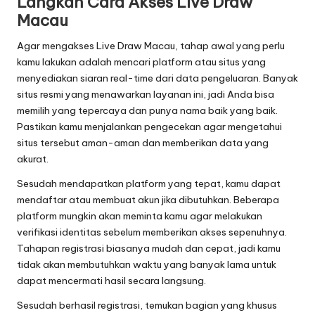
Langkah Cara Akses Live Draw
Macau
Agar mengakses Live Draw Macau, tahap awal yang perlu
kamu lakukan adalah mencari platform atau situs yang
menyediakan siaran real-time dari data pengeluaran. Banyak
situs resmi yang menawarkan layanan ini, jadi Anda bisa
memilih yang tepercaya dan punya nama baik yang baik.
Pastikan kamu menjalankan pengecekan agar mengetahui
situs tersebut aman-aman dan memberikan data yang
akurat.
Sesudah mendapatkan platform yang tepat, kamu dapat
mendaftar atau membuat akun jika dibutuhkan. Beberapa
platform mungkin akan meminta kamu agar melakukan
verifikasi identitas sebelum memberikan akses sepenuhnya.
Tahapan registrasi biasanya mudah dan cepat, jadi kamu
tidak akan membutuhkan waktu yang banyak lama untuk
dapat mencermati hasil secara langsung.
Sesudah berhasil registrasi, temukan bagian yang khusus