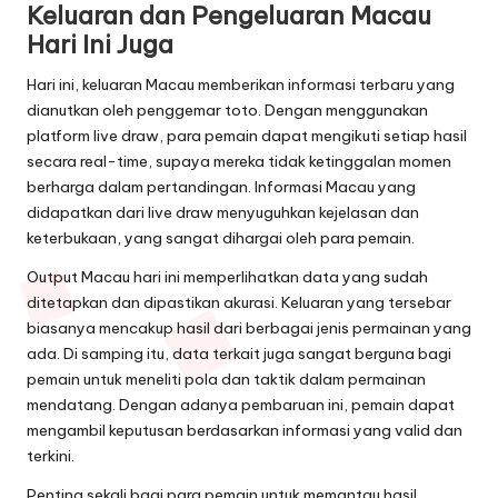
Keluaran dan Pengeluaran Macau
Hari Ini Juga
Hari ini, keluaran Macau memberikan informasi terbaru yang
dianutkan oleh penggemar toto. Dengan menggunakan
platform live draw, para pemain dapat mengikuti setiap hasil
secara real-time, supaya mereka tidak ketinggalan momen
berharga dalam pertandingan. Informasi Macau yang
didapatkan dari live draw menyuguhkan kejelasan dan
keterbukaan, yang sangat dihargai oleh para pemain.
Output Macau hari ini memperlihatkan data yang sudah
ditetapkan dan dipastikan akurasi. Keluaran yang tersebar
biasanya mencakup hasil dari berbagai jenis permainan yang
ada. Di samping itu, data terkait juga sangat berguna bagi
pemain untuk meneliti pola dan taktik dalam permainan
mendatang. Dengan adanya pembaruan ini, pemain dapat
mengambil keputusan berdasarkan informasi yang valid dan
terkini.
Penting sekali bagi para pemain untuk memantau hasil