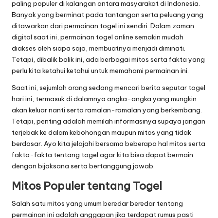
paling populer di kalangan antara masyarakat di Indonesia.
Banyak yang berminat pada tantangan serta peluang yang
ditawarkan dari permainan togel ini sendiri. Dalam zaman
digital saat ini, permainan togel online semakin mudah
diakses oleh siapa saja, membuatnya menjadi diminati.
Tetapi, dibalik balik ini, ada berbagai mitos serta fakta yang
perlu kita ketahui ketahui untuk memahami permainan ini.
Saat ini, sejumlah orang sedang mencari berita seputar togel
hari ini, termasuk di dalamnya angka-angka yang mungkin
akan keluar nanti serta ramalan-ramalan yang berkembang.
Tetapi, penting adalah memilah informasinya supaya jangan
terjebak ke dalam kebohongan maupun mitos yang tidak
berdasar. Ayo kita jelajahi bersama beberapa hal mitos serta
fakta-fakta tentang togel agar kita bisa dapat bermain
dengan bijaksana serta bertanggung jawab.
Mitos Populer tentang Togel
Salah satu mitos yang umum beredar beredar tentang
permainan ini adalah anggapan jika terdapat rumus pasti