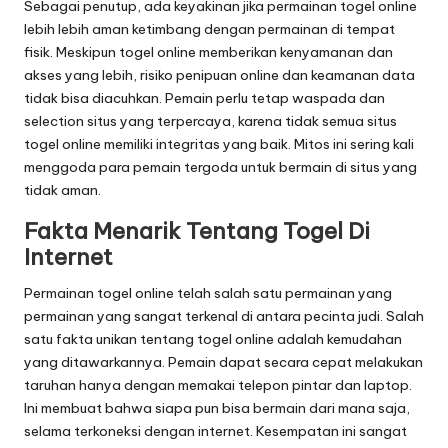
Sebagai penutup, ada keyakinan jika permainan togel online
lebih lebih aman ketimbang dengan permainan di tempat
fisik. Meskipun togel online memberikan kenyamanan dan
akses yang lebih, risiko penipuan online dan keamanan data
tidak bisa diacuhkan. Pemain perlu tetap waspada dan
selection situs yang terpercaya, karena tidak semua situs
togel online memiliki integritas yang baik. Mitos ini sering kali
menggoda para pemain tergoda untuk bermain di situs yang
tidak aman.
Fakta Menarik Tentang Togel Di
Internet
Permainan togel online telah salah satu permainan yang
permainan yang sangat terkenal di antara pecinta judi. Salah
satu fakta unikan tentang togel online adalah kemudahan
yang ditawarkannya. Pemain dapat secara cepat melakukan
taruhan hanya dengan memakai telepon pintar dan laptop.
Ini membuat bahwa siapa pun bisa bermain dari mana saja,
selama terkoneksi dengan internet. Kesempatan ini sangat