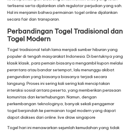
terlisensi serta dijalankan oleh regulator perjudian yang sah.
Hal ini menjamin bahwa permainan togel online dijalankan
secara fair dan transparan.
Perbandingan Togel Tradisional dan
Togel Modern
Togel tradisional telah lama menjadi sumber hiburan yang
populer di tengah masyarakat Indonesia. Di bentuknya yang
klasik klasik, para pemain biasanya mengambil kupon melalui
perantara atau bandar setempat, lalu menunggu akibat
pengundian yang biasanya biasanya terjadi secara
langsung. Proses ini sering kali sering kali menciptakan
interaksi sosial antara peserta, yang memberikan perasaan
komunitas dan keterhubungan. Namun, dengan
perkembangan teknologinya, banyak sekali penggemar
togel berpindah ke permainan togel modern yang dapat
dapat diakses dari online.
live draw singapore
Togel hari ini menawarkan sejumlah kemudahan yang tidak