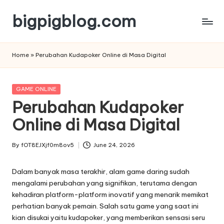
bigpigblog.com
Skip
to
content
Home
»
Perubahan Kudapoker Online di Masa Digital
Posted
GAME ONLINE
in
Perubahan Kudapoker
Online di Masa Digital
By
fOT8EJXjf0m8ov5
June 24, 2026
Posted
by
Dalam banyak masa terakhir, alam game daring sudah
mengalami perubahan yang signifikan, terutama dengan
kehadiran platform-platform inovatif yang menarik memikat
perhatian banyak pemain. Salah satu game yang saat ini
kian disukai yaitu kudapoker, yang memberikan sensasi seru