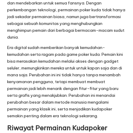
dan mendebarkan untuk semua fansnya. Dengan
perkembangan teknologi, permainan poker kuda tidak hanya
jadi sekadar permainan biasa, namun juga bertransformasi
sebagai sebuah komunitas yang menghubungkan
menghimpun pemain dari berbagai bermacam-macam sudut
dunia.
Era digital sudah memberikan banyak kemudahan-
kemudahan serta ragam pada game poker kuda. Pemain kini
bisa merasakan kemudahan melalui akses dengan gadget
seluler, memungkinkan mereka untuk untuk kapan saja dan di
mana saja. Perubahan ini ini tidak hanya tanpa menambah
kenyamanan pengguna, tetapi membuat membuat
permainan jadi lebih menarik dengan fitur-fitur yang baru
serta grafis yang menakjubkan. Perubahan ini menandai
perubahan besar dalam metode manusia mengalami
permainan yang klasik ini, serta menjadikan kudapoker
semakin penting dalam era teknologi sekarang.
Riwayat Permainan Kudapoker