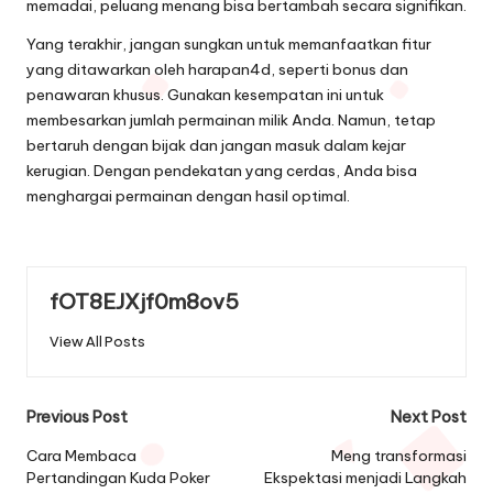
memadai, peluang menang bisa bertambah secara signifikan.
Yang terakhir, jangan sungkan untuk memanfaatkan fitur
yang ditawarkan oleh harapan4d, seperti bonus dan
penawaran khusus. Gunakan kesempatan ini untuk
membesarkan jumlah permainan milik Anda. Namun, tetap
bertaruh dengan bijak dan jangan masuk dalam kejar
kerugian. Dengan pendekatan yang cerdas, Anda bisa
menghargai permainan dengan hasil optimal.
fOT8EJXjf0m8ov5
View All Posts
Post
Previous Post
Next Post
navigation
Cara Membaca
Meng transformasi
Pertandingan Kuda Poker
Ekspektasi menjadi Langkah