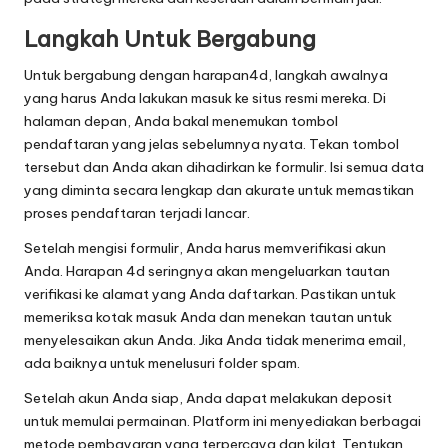
Langkah Untuk Bergabung
Untuk bergabung dengan harapan4d, langkah awalnya
yang harus Anda lakukan masuk ke situs resmi mereka. Di
halaman depan, Anda bakal menemukan tombol
pendaftaran yang jelas sebelumnya nyata. Tekan tombol
tersebut dan Anda akan dihadirkan ke formulir. Isi semua data
yang diminta secara lengkap dan akurate untuk memastikan
proses pendaftaran terjadi lancar.
Setelah mengisi formulir, Anda harus memverifikasi akun
Anda. Harapan 4d seringnya akan mengeluarkan tautan
verifikasi ke alamat yang Anda daftarkan. Pastikan untuk
memeriksa kotak masuk Anda dan menekan tautan untuk
menyelesaikan akun Anda. Jika Anda tidak menerima email,
ada baiknya untuk menelusuri folder spam.
Setelah akun Anda siap, Anda dapat melakukan deposit
untuk memulai permainan. Platform ini menyediakan berbagai
metode pembayaran yang terpercaya dan kilat. Tentukan