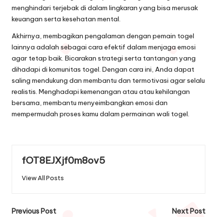
menghindari terjebak di dalam lingkaran yang bisa merusak
keuangan serta kesehatan mental.
Akhirnya, membagikan pengalaman dengan pemain togel
lainnya adalah sebagai cara efektif dalam menjaga emosi
agar tetap baik. Bicarakan strategi serta tantangan yang
dihadapi di komunitas togel. Dengan cara ini, Anda dapat
saling mendukung dan membantu dan termotivasi agar selalu
realistis. Menghadapi kemenangan atau atau kehilangan
bersama, membantu menyeimbangkan emosi dan
mempermudah proses kamu dalam permainan wali togel.
fOT8EJXjf0m8ov5
View All Posts
Post
Previous Post
Next Post