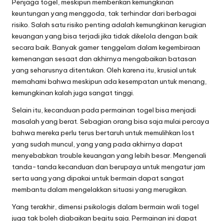
Penjaga togel, meskipun memberikan kemungkinan
keuntungan yang menggoda, tak terhindar dari berbagai
risiko. Salah satu risiko penting adalah kemungkinan kerugian
keuangan yang bisa terjadi jika tidak dikelola dengan baik
secara baik. Banyak gamer tenggelam dalam kegembiraan
kemenangan sesaat dan akhirnya mengabaikan batasan
yang seharusnya ditentukan. Oleh karena itu, krusial untuk
memahami bahwa meskipun ada kesempatan untuk menang,
kemungkinan kalah juga sangat tinggi.
Selain itu, kecanduan pada permainan togel bisa menjadi
masalah yang berat. Sebagian orang bisa saja mulai percaya
bahwa mereka perlu terus bertaruh untuk memulihkan lost
yang sudah muncul, yang yang pada akhirnya dapat
menyebabkan trouble keuangan yang lebih besar. Mengenali
tanda-tanda kecanduan dan berupaya untuk mengatur jam
serta uang yang dipakai untuk bermain dapat sangat
membantu dalam mengelakkan situasi yang merugikan.
Yang terakhir, dimensi psikologis dalam bermain wali togel
juga tak boleh diabaikan begitu saja. Permainan ini dapat