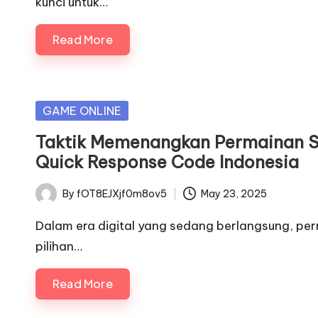
kunci untuk…
Read More
Posted
GAME ONLINE
in
Taktik Memenangkan Permainan S
Quick Response Code Indonesia
By
fOT8EJXjf0m8ov5
May 23, 2025
Posted
by
Dalam era digital yang sedang berlangsung, perm
pilihan…
Read More