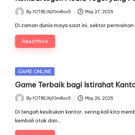
By
fOT8EJXjf0m8ov5
May 27, 2025
Posted
by
Di zaman dunia maya saat ini, sektor permainan
Read More
Posted
GAME ONLINE
in
Game Terbaik bagi Istirahat Kant
By
fOT8EJXjf0m8ov5
May 26, 2025
Posted
by
Di tengah kesibukan kantor, sering kali kita m
kembali otak dan…