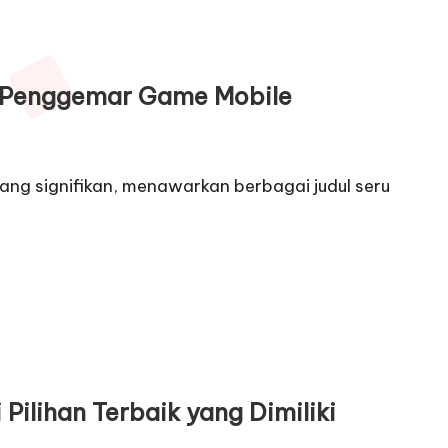
k Penggemar Game Mobile
ng signifikan, menawarkan berbagai judul seru
ilihan Terbaik yang Dimiliki