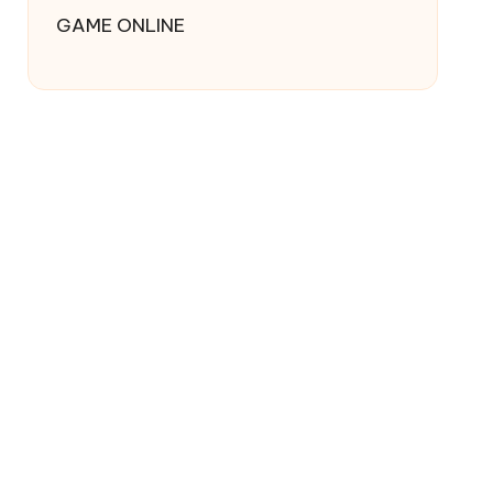
GAME ONLINE