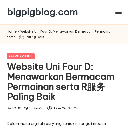
bigpigblog.com
Skip
to
content
Home
»
Website Uni Four D: Menawarkan Bermacam Permainan
serta R服务 Paling Baik
Posted
GAME ONLINE
in
Website Uni Four D:
Menawarkan Bermacam
Permainan serta R服务
Paling Baik
By
fOT8EJXjf0m8ov5
June 26, 2025
Posted
by
Dalam masa digitalisasi yang semakin sangat modern,