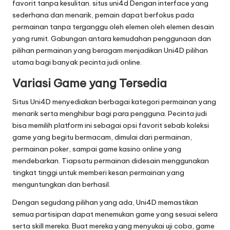
favorit tanpa kesulitan.
situs uni4d
Dengan interface yang
sederhana dan menarik, pemain dapat berfokus pada
permainan tanpa terganggu oleh elemen oleh elemen desain
yang rumit. Gabungan antara kemudahan penggunaan dan
pilihan permainan yang beragam menjadikan Uni4D pilihan
utama bagi banyak pecinta judi online.
Variasi Game yang Tersedia
Situs Uni4D menyediakan berbagai kategori permainan yang
menarik serta menghibur bagi para pengguna. Pecinta judi
bisa memilih platform ini sebagai opsi favorit sebab koleksi
game yang begitu bermacam, dimulai dari permainan,
permainan poker, sampai game kasino online yang
mendebarkan. Tiapsatu permainan didesain menggunakan
tingkat tinggi untuk memberi kesan permainan yang
menguntungkan dan berhasil.
Dengan segudang pilihan yang ada, Uni4D memastikan
semua partisipan dapat menemukan game yang sesuai selera
serta skill mereka. Buat mereka yang menyukai uji coba, game