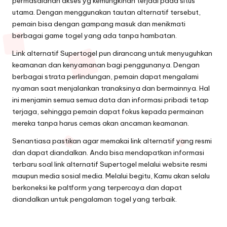
permasalahan akses yg kemungkinan terjadi pada situs
utama. Dengan menggunakan tautan alternatif tersebut,
pemain bisa dengan gampang masuk dan menikmati
berbagai game togel yang ada tanpa hambatan.
Link alternatif Supertogel pun dirancang untuk menyuguhkan
keamanan dan kenyamanan bagi penggunanya. Dengan
berbagai strata perlindungan, pemain dapat mengalami
nyaman saat menjalankan tranaksinya dan bermainnya. Hal
ini menjamin semua semua data dan informasi pribadi tetap
terjaga, sehingga pemain dapat fokus kepada permainan
mereka tanpa harus cemas akan ancaman keamanan.
Senantiasa pastikan agar memakai link alternatif yang resmi
dan dapat diandalkan. Anda bisa mendapatkan informasi
terbaru soal link alternatif Supertogel melalui website resmi
maupun media sosial media. Melalui begitu, Kamu akan selalu
berkoneksi ke paltform yang terpercaya dan dapat
diandalkan untuk pengalaman togel yang terbaik.