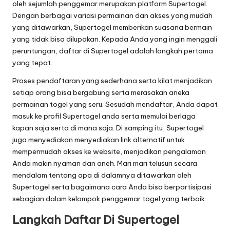
oleh sejumlah penggemar merupakan platform Supertogel.
Dengan berbagai variasi permainan dan akses yang mudah
yang ditawarkan, Supertogel memberikan suasana bermain
yang tidak bisa dilupakan. Kepada Anda yang ingin menggali
peruntungan, daftar di Supertogel adalah langkah pertama
yang tepat.
Proses pendaftaran yang sederhana serta kilat menjadikan
setiap orang bisa bergabung serta merasakan aneka
permainan togel yang seru. Sesudah mendaftar, Anda dapat
masuk ke profil Supertogel anda serta memulai berlaga
kapan saja serta di mana saja. Di samping itu, Supertogel
juga menyediakan menyediakan link alternatif untuk
mempermudah akses ke website, menjadikan pengalaman
Anda makin nyaman dan aneh. Mari mari telusuri secara
mendalam tentang apa di dalamnya ditawarkan oleh
Supertogel serta bagaimana cara Anda bisa berpartisipasi
sebagian dalam kelompok penggemar togel yang terbaik.
Langkah Daftar Di Supertogel