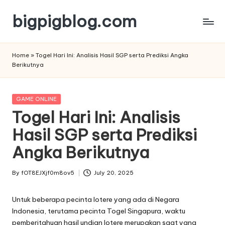
bigpigblog.com
Skip
to
content
Home
»
Togel Hari Ini: Analisis Hasil SGP serta Prediksi Angka
Berikutnya
Posted
GAME ONLINE
in
Togel Hari Ini: Analisis
Hasil SGP serta Prediksi
Angka Berikutnya
By
fOT8EJXjf0m8ov5
July 20, 2025
Posted
by
Untuk beberapa pecinta lotere yang ada di Negara
Indonesia, terutama pecinta Togel Singapura, waktu
pemberitahuan hasil undian lotere merupakan saat yang