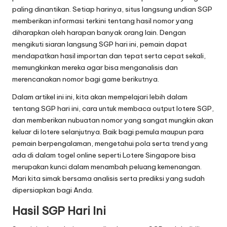
paling dinantikan. Setiap harinya, situs langsung undian SGP
memberikan informasi terkini tentang hasil nomor yang
diharapkan oleh harapan banyak orang lain. Dengan
mengikuti siaran langsung SGP hari ini, pemain dapat
mendapatkan hasil importan dan tepat serta cepat sekali,
memungkinkan mereka agar bisa menganalisis dan
merencanakan nomor bagi game berikutnya.
Dalam artikel ini ini, kita akan mempelajari lebih dalam
tentang SGP hari ini, cara untuk membaca output lotere SGP,
dan memberikan nubuatan nomor yang sangat mungkin akan
keluar di lotere selanjutnya. Baik bagi pemula maupun para
pemain berpengalaman, mengetahui pola serta trend yang
ada di dalam togel online seperti Lotere Singapore bisa
merupakan kunci dalam menambah peluang kemenangan.
Mari kita simak bersama analisis serta prediksi yang sudah
dipersiapkan bagi Anda.
Hasil SGP Hari Ini