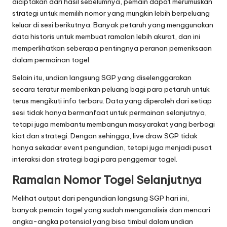
diciptakan dari hasil sebelumnya, pemain dapat merumuskan
strategi untuk memilih nomor yang mungkin lebih berpeluang
keluar di sesi berikutnya. Banyak petaruh yang menggunakan
data historis untuk membuat ramalan lebih akurat, dan ini
memperlihatkan seberapa pentingnya peranan pemeriksaan
dalam permainan togel.
Selain itu, undian langsung SGP yang diselenggarakan
secara teratur memberikan peluang bagi para petaruh untuk
terus mengikuti info terbaru. Data yang diperoleh dari setiap
sesi tidak hanya bermanfaat untuk permainan selanjutnya,
tetapi juga membantu membangun masyarakat yang berbagi
kiat dan strategi. Dengan sehingga, live draw SGP tidak
hanya sekadar event pengundian, tetapi juga menjadi pusat
interaksi dan strategi bagi para penggemar togel.
Ramalan Nomor Togel Selanjutnya
Melihat output dari pengundian langsung SGP hari ini,
banyak pemain togel yang sudah menganalisis dan mencari
angka-angka potensial yang bisa timbul dalam undian