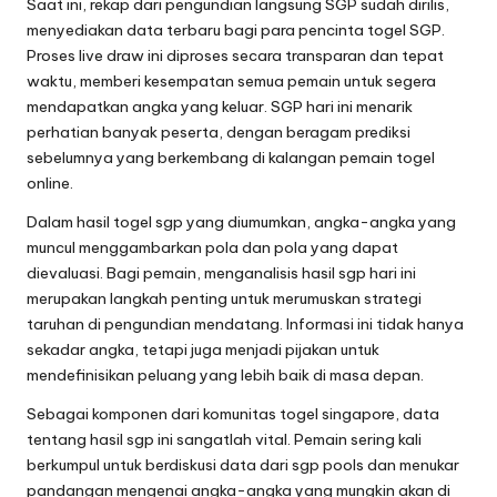
Saat ini, rekap dari pengundian langsung SGP sudah dirilis,
menyediakan data terbaru bagi para pencinta togel SGP.
Proses live draw ini diproses secara transparan dan tepat
waktu, memberi kesempatan semua pemain untuk segera
mendapatkan angka yang keluar. SGP hari ini menarik
perhatian banyak peserta, dengan beragam prediksi
sebelumnya yang berkembang di kalangan pemain togel
online.
Dalam hasil togel sgp yang diumumkan, angka-angka yang
muncul menggambarkan pola dan pola yang dapat
dievaluasi. Bagi pemain, menganalisis hasil sgp hari ini
merupakan langkah penting untuk merumuskan strategi
taruhan di pengundian mendatang. Informasi ini tidak hanya
sekadar angka, tetapi juga menjadi pijakan untuk
mendefinisikan peluang yang lebih baik di masa depan.
Sebagai komponen dari komunitas togel singapore, data
tentang hasil sgp ini sangatlah vital. Pemain sering kali
berkumpul untuk berdiskusi data dari sgp pools dan menukar
pandangan mengenai angka-angka yang mungkin akan di