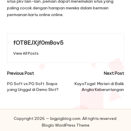
situs pkv lain-lain, pemain dapat menemukan situs yang
paling cocok dengan harapan mereka dalam bermain
permainan kartu online online.
fOT8EJXjf0m8ov5
View All Posts
Post
Previous Post
Next Post
navigation
PG Soft vs PG Soft: Siapa
KayoTogel: Misteri di Balik
yang Unggul di Demo Slot?
Angka Keberuntungan
Copyright 2026 — bigpigblog.com. All rights reserved.
Bloglo WordPress Theme