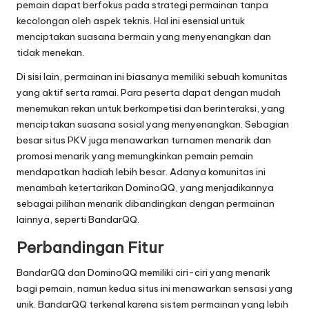
pemain dapat berfokus pada strategi permainan tanpa
kecolongan oleh aspek teknis. Hal ini esensial untuk
menciptakan suasana bermain yang menyenangkan dan
tidak menekan.
Di sisi lain, permainan ini biasanya memiliki sebuah komunitas
yang aktif serta ramai. Para peserta dapat dengan mudah
menemukan rekan untuk berkompetisi dan berinteraksi, yang
menciptakan suasana sosial yang menyenangkan. Sebagian
besar situs PKV juga menawarkan turnamen menarik dan
promosi menarik yang memungkinkan pemain pemain
mendapatkan hadiah lebih besar. Adanya komunitas ini
menambah ketertarikan DominoQQ, yang menjadikannya
sebagai pilihan menarik dibandingkan dengan permainan
lainnya, seperti BandarQQ.
Perbandingan Fitur
BandarQQ dan DominoQQ memiliki ciri-ciri yang menarik
bagi pemain, namun kedua situs ini menawarkan sensasi yang
unik. BandarQQ terkenal karena sistem permainan yang lebih