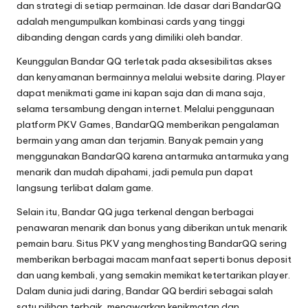
dan strategi di setiap permainan. Ide dasar dari BandarQQ
adalah mengumpulkan kombinasi cards yang tinggi
dibanding dengan cards yang dimiliki oleh bandar.
Keunggulan Bandar QQ terletak pada aksesibilitas akses
dan kenyamanan bermainnya melalui website daring. Player
dapat menikmati game ini kapan saja dan di mana saja,
selama tersambung dengan internet. Melalui penggunaan
platform PKV Games, BandarQQ memberikan pengalaman
bermain yang aman dan terjamin. Banyak pemain yang
menggunakan BandarQQ karena antarmuka antarmuka yang
menarik dan mudah dipahami, jadi pemula pun dapat
langsung terlibat dalam game.
Selain itu, Bandar QQ juga terkenal dengan berbagai
penawaran menarik dan bonus yang diberikan untuk menarik
pemain baru. Situs PKV yang menghosting BandarQQ sering
memberikan berbagai macam manfaat seperti bonus deposit
dan uang kembali, yang semakin memikat ketertarikan player.
Dalam dunia judi daring, Bandar QQ berdiri sebagai salah
satu pilihan terbaik, menawarkan kenikmatan dan