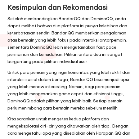
Kesimpulan dan Rekomendasi
Setelah membandingkan BandarQQ dan DominoQQ, anda
dapat melihat bahwa dua platform ini punya kelebihan dan
keterbatasan sendiri. Bandar QQ memberikan pengalaman
atau bermain yang lebih fokus pada interaksi antarpemain,
sementara DominoQQ lebih mengutamakan fast pace
permainan dan kemudahan. Pilihan antara dua ini sangat
bergantung pada pilihan individual user.
Untuk para pemain yang ingin komunitas yang lebih aktif dan
interaksi sosial dalam berlaga, Bandar QQ bisa menjadi opsi
yang lebih menaw interesting. Namun, bagi para pemain
yang lebih mengesankan game cepat dan efisiensi tinggi,
DominoQQ adalah pilihan yang lebih baik. Setiap pemain
perlu menimbang cara bermain mereka sebelum memilih.
Kita sarankan untuk mengetes kedua platform dan
mengeksplorasi ciri-ciri yang ditawarkan oleh tiap . Dengan
cara mengetahui apa yang disediakan oleh Harapan QQ dan