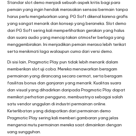
Standar slot demo menjadi sebuah aspek kritis bagi para
pemain yang ingin hendak merasakan sensasi bermain tanpa
harus perlu mengeluarkan uang. PG Soft dikenal karena grafis
yang sangat menarik dan konsep yang beraneka. Slot demo
dari PG Soft sering kali memperlihatkan gerakan yang halus
dan suara audio yang menciptakan atmosfer berlaga yang
menggembirakan. Ini menjadikan pemain merasa lebih terikat
serta menikmati laga walaupun cuma dari versi demo.
Di sisi lain, Pragmatic Play pun tidak lebih menarik dalam
memberikan slot uji coba. Mereka menawarkan beragam
permainan yang dirancang secara cermat, serta beragam
fasilitas bonus dan ganjaran yang menarik. Kualitas suara
dan visual yang dihadirkan daripada Pragmatic Play dapat
memikat perhatian pengguna, membuatnya sebagai salah
satu vendor unggulan di industri permainan online.
Keterlibatan yang didapatkan dari permainan demo
Pragmatic Play sering kali memberi gambaran yang jelas
mengenai mutu permainan mereka saat dimainkan dengan
uang sungguhan.