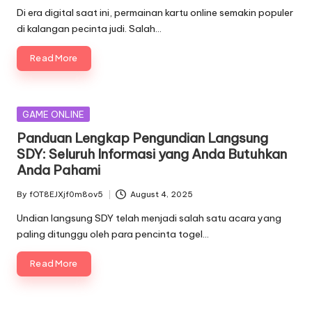
by
Di era digital saat ini, permainan kartu online semakin populer
di kalangan pecinta judi. Salah…
Read More
Posted
GAME ONLINE
in
Panduan Lengkap Pengundian Langsung
SDY: Seluruh Informasi yang Anda Butuhkan
Anda Pahami
By
fOT8EJXjf0m8ov5
August 4, 2025
Posted
by
Undian langsung SDY telah menjadi salah satu acara yang
paling ditunggu oleh para pencinta togel…
Read More