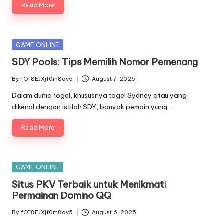
Read More
Posted
GAME ONLINE
in
SDY Pools: Tips Memilih Nomor Pemenang
By
fOT8EJXjf0m8ov5
August 7, 2025
Posted
by
Dalam dunia togel, khususnya togel Sydney atau yang
dikenal dengan istilah SDY, banyak pemain yang…
Read More
Posted
GAME ONLINE
in
Situs PKV Terbaik untuk Menikmati
Permainan Domino QQ
By
fOT8EJXjf0m8ov5
August 6, 2025
Posted