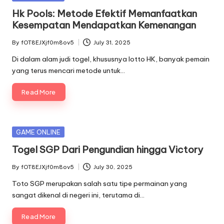
in
Hk Pools: Metode Efektif Memanfaatkan
Kesempatan Mendapatkan Kemenangan
By
fOT8EJXjf0m8ov5
July 31, 2025
Posted
by
Di dalam alam judi togel, khususnya lotto HK, banyak pemain
yang terus mencari metode untuk…
Read More
Posted
GAME ONLINE
in
Togel SGP Dari Pengundian hingga Victory
By
fOT8EJXjf0m8ov5
July 30, 2025
Posted
by
Toto SGP merupakan salah satu tipe permainan yang
sangat dikenal di negeri ini, terutama di…
Read More