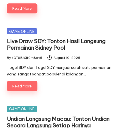
Read More
Posted
GAME ONLINE
in
Live Draw SDY: Tonton Hasil Langsung
Permainan Sidney Pool
By
fOT8EJXjf0m8ov5
August 10, 2025
Posted
by
Togel SDY dan Togel SDY menjadi salah satu permainan
yang sangat sangat populer di kalangan…
Read More
Posted
GAME ONLINE
in
Undian Langsung Macau: Tonton Undian
Secara Langsung Setiap Harinya