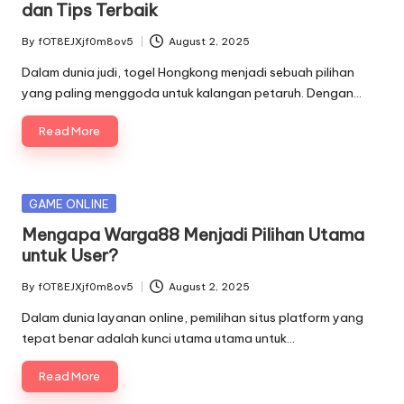
dan Tips Terbaik
By
fOT8EJXjf0m8ov5
August 2, 2025
Posted
by
Dalam dunia judi, togel Hongkong menjadi sebuah pilihan
yang paling menggoda untuk kalangan petaruh. Dengan…
Read More
Posted
GAME ONLINE
in
Mengapa Warga88 Menjadi Pilihan Utama
untuk User?
By
fOT8EJXjf0m8ov5
August 2, 2025
Posted
by
Dalam dunia layanan online, pemilihan situs platform yang
tepat benar adalah kunci utama utama untuk…
Read More