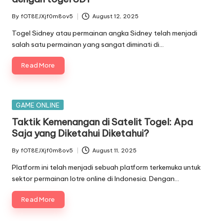
By
fOT8EJXjf0m8ov5
August 12, 2025
Posted
by
Togel Sidney atau permainan angka Sidney telah menjadi
salah satu permainan yang sangat diminati di…
Read More
Posted
GAME ONLINE
in
Taktik Kemenangan di Satelit Togel: Apa
Saja yang Diketahui Diketahui?
By
fOT8EJXjf0m8ov5
August 11, 2025
Posted
by
Platform ini telah menjadi sebuah platform terkemuka untuk
sektor permainan lotre online di Indonesia. Dengan…
Read More