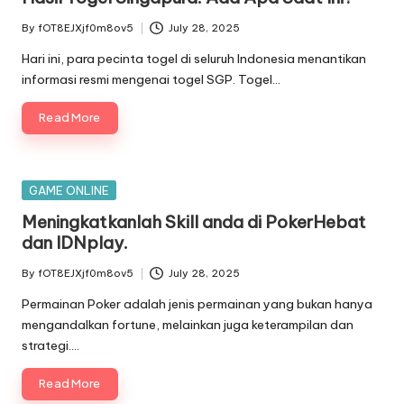
By
fOT8EJXjf0m8ov5
July 28, 2025
Posted
by
Hari ini, para pecinta togel di seluruh Indonesia menantikan
informasi resmi mengenai togel SGP. Togel…
Read More
Posted
GAME ONLINE
in
Meningkatkanlah Skill anda di PokerHebat
dan IDNplay.
By
fOT8EJXjf0m8ov5
July 28, 2025
Posted
by
Permainan Poker adalah jenis permainan yang bukan hanya
mengandalkan fortune, melainkan juga keterampilan dan
strategi.…
Read More