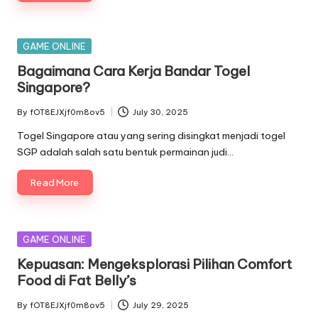
Posted
GAME ONLINE
in
Bagaimana Cara Kerja Bandar Togel
Singapore?
By
fOT8EJXjf0m8ov5
July 30, 2025
Posted
by
Togel Singapore atau yang sering disingkat menjadi togel
SGP adalah salah satu bentuk permainan judi…
Read More
Posted
GAME ONLINE
in
Kepuasan: Mengeksplorasi Pilihan Comfort
Food di Fat Belly’s
By
fOT8EJXjf0m8ov5
July 29, 2025
Posted