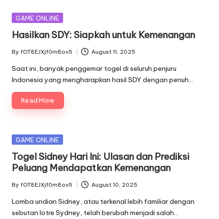
Posted
GAME ONLINE
in
Hasilkan SDY: Siapkah untuk Kemenangan
By
fOT8EJXjf0m8ov5
August 11, 2025
Posted
by
Saat ini, banyak penggemar togel di seluruh penjuru
Indonesia yang mengharapkan hasil SDY dengan penuh…
Read More
Posted
GAME ONLINE
in
Togel Sidney Hari Ini: Ulasan dan Prediksi
Peluang Mendapatkan Kemenangan
By
fOT8EJXjf0m8ov5
August 10, 2025
Posted
by
Lomba undian Sidney, atau terkenal lebih familiar dengan
sebutan lotre Sydney, telah berubah menjadi salah…