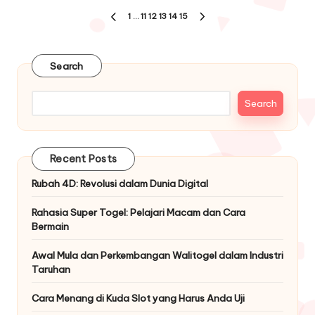
Posts
1
…
11
12
13
14
15
PREVIOUS
NEXT
pagination
PAGE
PAGE
Search
Search
Recent Posts
Rubah 4D: Revolusi dalam Dunia Digital
Rahasia Super Togel: Pelajari Macam dan Cara
Bermain
Awal Mula dan Perkembangan Walitogel dalam Industri
Taruhan
Cara Menang di Kuda Slot yang Harus Anda Uji