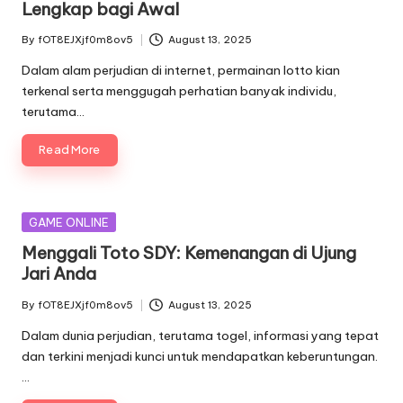
Lengkap bagi Awal
By
fOT8EJXjf0m8ov5
August 13, 2025
Posted
by
Dalam alam perjudian di internet, permainan lotto kian
terkenal serta menggugah perhatian banyak individu,
terutama…
Read More
Posted
GAME ONLINE
in
Menggali Toto SDY: Kemenangan di Ujung
Jari Anda
By
fOT8EJXjf0m8ov5
August 13, 2025
Posted
by
Dalam dunia perjudian, terutama togel, informasi yang tepat
dan terkini menjadi kunci untuk mendapatkan keberuntungan.
…