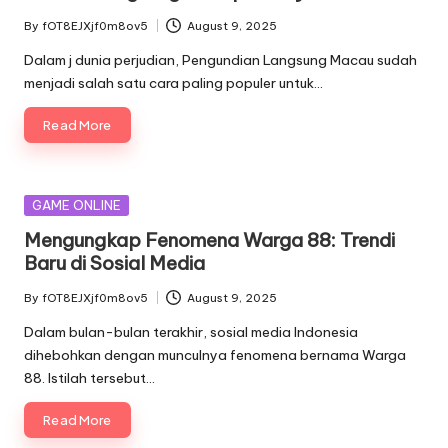
By
fOT8EJXjf0m8ov5
August 9, 2025
Posted
by
Dalam j dunia perjudian, Pengundian Langsung Macau sudah
menjadi salah satu cara paling populer untuk…
Read More
Posted
GAME ONLINE
in
Mengungkap Fenomena Warga 88: Trendi
Baru di Sosial Media
By
fOT8EJXjf0m8ov5
August 9, 2025
Posted
by
Dalam bulan-bulan terakhir, sosial media Indonesia
dihebohkan dengan munculnya fenomena bernama Warga
88. Istilah tersebut…
Read More