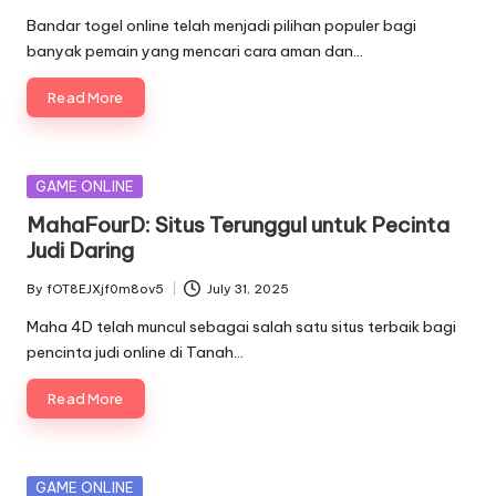
by
Bandar togel online telah menjadi pilihan populer bagi
banyak pemain yang mencari cara aman dan…
Read More
Posted
GAME ONLINE
in
MahaFourD: Situs Terunggul untuk Pecinta
Judi Daring
By
fOT8EJXjf0m8ov5
July 31, 2025
Posted
by
Maha 4D telah muncul sebagai salah satu situs terbaik bagi
pencinta judi online di Tanah…
Read More
Posted
GAME ONLINE