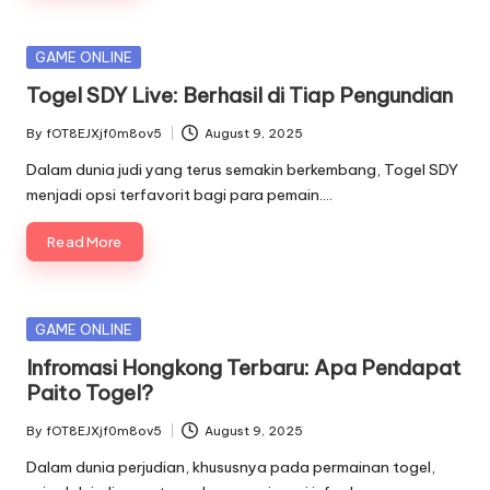
Posted
GAME ONLINE
in
Togel SDY Live: Berhasil di Tiap Pengundian
By
fOT8EJXjf0m8ov5
August 9, 2025
Posted
by
Dalam dunia judi yang terus semakin berkembang, Togel SDY
menjadi opsi terfavorit bagi para pemain.…
Read More
Posted
GAME ONLINE
in
Infromasi Hongkong Terbaru: Apa Pendapat
Paito Togel?
By
fOT8EJXjf0m8ov5
August 9, 2025
Posted
by
Dalam dunia perjudian, khususnya pada permainan togel,