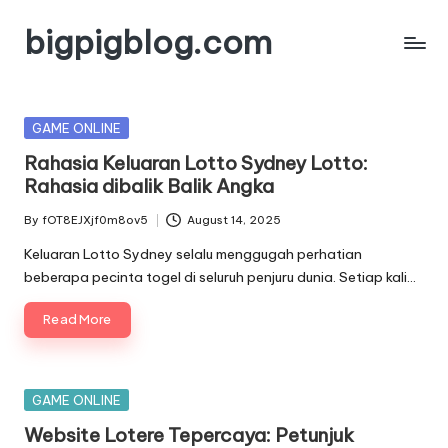
bigpigblog.com
Skip
to
content
Posted
GAME ONLINE
in
Rahasia Keluaran Lotto Sydney Lotto:
Rahasia dibalik Balik Angka
By
fOT8EJXjf0m8ov5
August 14, 2025
Posted
by
Keluaran Lotto Sydney selalu menggugah perhatian
beberapa pecinta togel di seluruh penjuru dunia. Setiap kali…
Read More
Posted
GAME ONLINE
in
Website Lotere Tepercaya: Petunjuk