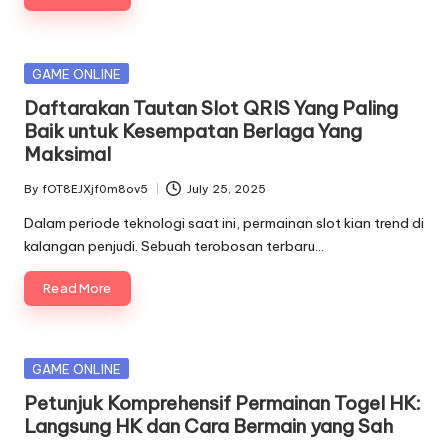
Posted
GAME ONLINE
in
Daftarakan Tautan Slot QRIS Yang Paling
Baik untuk Kesempatan Berlaga Yang
Maksimal
By
fOT8EJXjf0m8ov5
July 25, 2025
Posted
by
Dalam periode teknologi saat ini, permainan slot kian trend di
kalangan penjudi. Sebuah terobosan terbaru…
Read More
Posted
GAME ONLINE
in
Petunjuk Komprehensif Permainan Togel HK:
Langsung HK dan Cara Bermain yang Sah